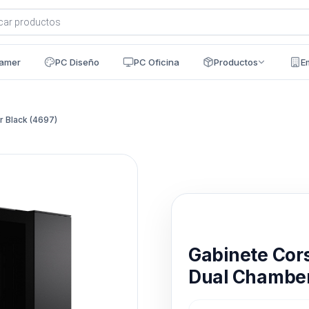
a
s
amer
PC Diseño
PC Oficina
Productos
E
 Black (4697)
Disponible en 24h
Gabinete Cor
Dual Chamber