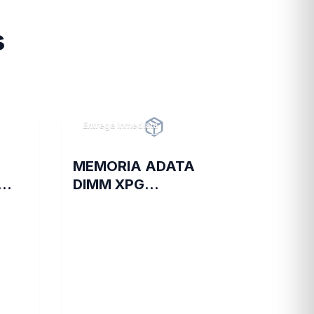
s
Entrega inmediata
MEMORIA ADATA
DIMM XPG
L20
TRAYWHITESPECTRIX
8GB 16A DDR4 3200
D35G