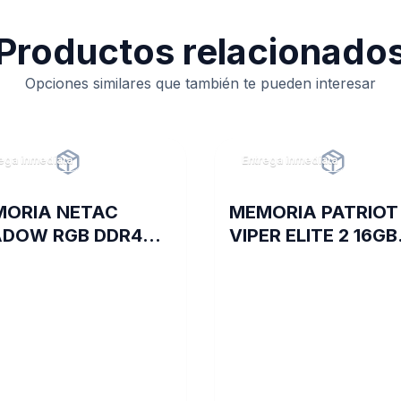
Productos relacionado
Opciones similares que también te pueden interesar
ega inmediata
Entrega inmediata
ORIA NETAC
MEMORIA PATRIOT
DOW RGB DDR4
VIPER ELITE 2 16GB
0 8GB C19 GREY
DDR4 3600 MHZ C
RED/BLK HS SGL
PE000826