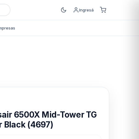
Ingresá
mpresas
s
sair 6500X Mid-Tower TG
 Black (4697)