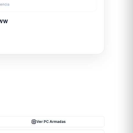
rencia
-WW
Ver PC Armadas