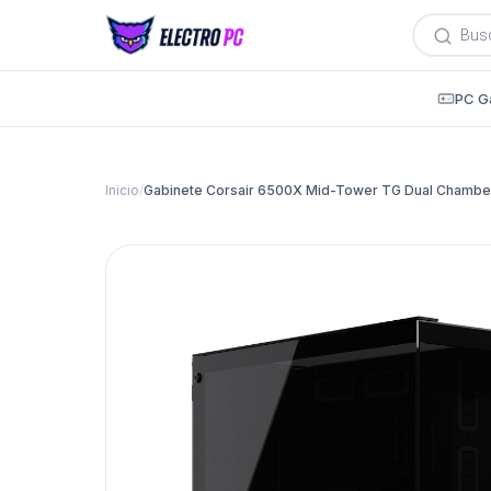
Búsqued
de
producto
PC G
Inicio
/
Gabinete Corsair 6500X Mid-Tower TG Dual Chamber