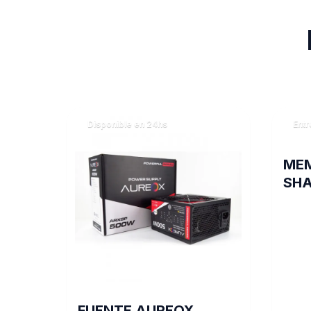
Disponible en 24hs
Entr
MEM
SHA
320
FUENTE AUREOX