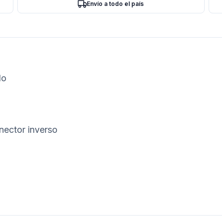
Envío a todo el país
do
nector inverso