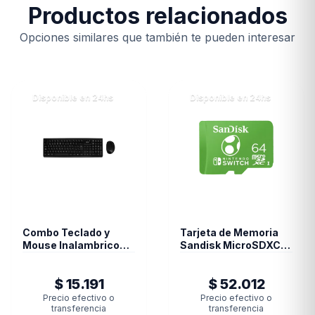
Productos relacionados
Opciones similares que también te pueden interesar
Disponible en 24hs
Disponible en 24hs
Combo Teclado y
Tarjeta de Memoria
Mouse Inalambrico
Sandisk MicroSDXC
Teros TE-4062N
64GB UHS-I Card C10
2.4Ghz Black
U3 100Mb for
$ 15.191
$ 52.012
Nintendo Switch
Yoshi Edition
Precio efectivo o
Precio efectivo o
transferencia
transferencia