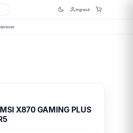
Ingresá
mpresas
s
 MSI X870 GAMING PLUS
R5