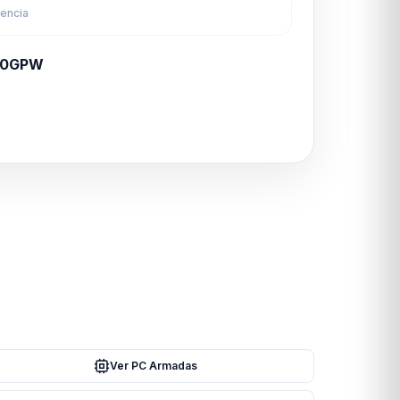
rencia
70GPW
Ver PC Armadas