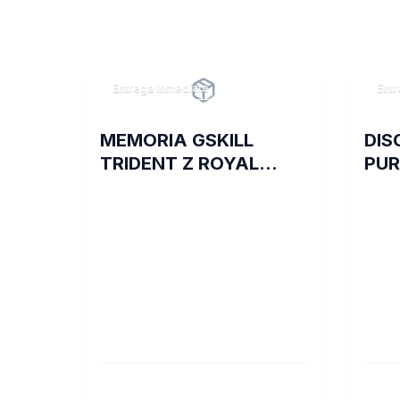
Entrega inmediata
Entr
MEMORIA GSKILL
DIS
TRIDENT Z ROYAL
PUR
DDR4 16 GB 3600 RGB
VID
SILVER 2X8 1.35