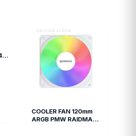
Disponible en 24hs
4
EY
COOLER FAN 120mm
ARGB PMW RAIDMAX
X-AIR WHITE