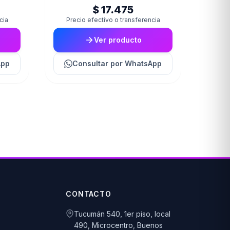
$ 17.475
cia
Precio efectivo o transferencia
Ver producto
App
Consultar
por WhatsApp
CONTACTO
Tucumán 540, 1er piso, local
490, Microcentro, Buenos