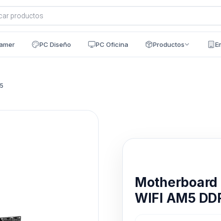
a
s
amer
PC Diseño
PC Oficina
Productos
E
5
Disponible en 24h
Motherboard
WIFI AM5 DD