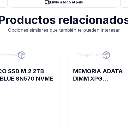
Envío a todo el país
Productos relacionado
Opciones similares que también te pueden interesar
ega inmediata
Entrega inmediata
CO SSD M.2 2TB
MEMORIA ADATA
BLUE SN570 NVME
DIMM XPG
TRAYWHITESPECT
8GB 16A DDR4 320
D35G