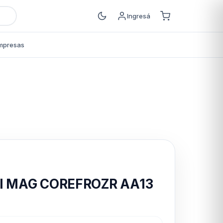
Ingresá
mpresas
s
MSI MAG COREFROZR AA13