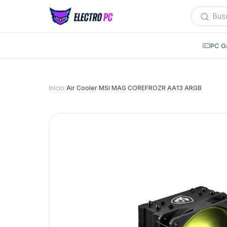
Búsqued
de
producto
PC G
Inicio
/
Air Cooler MSI MAG COREFROZR AA13 ARGB