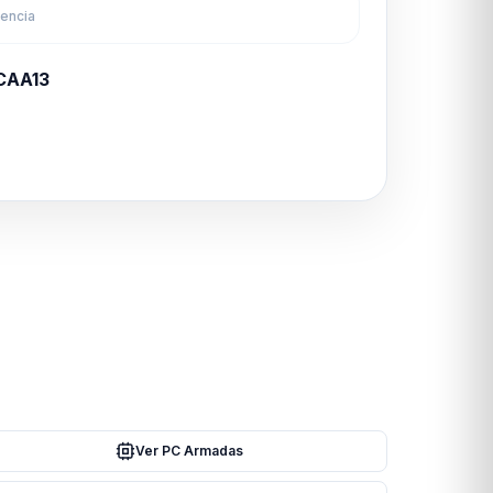
rencia
CAA13
Ver PC Armadas