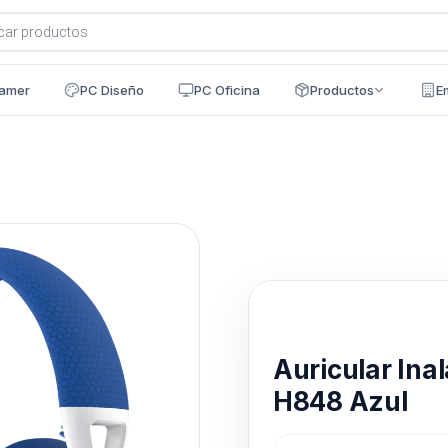
a
s
amer
PC Diseño
PC Oficina
Productos
E
Disponible en 24h
Auricular Ina
H848 Azul