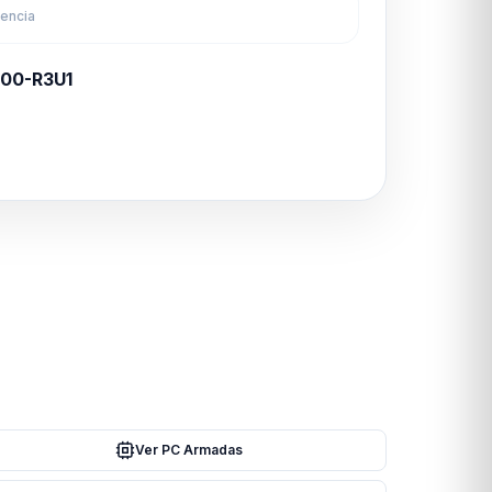
rencia
100-R3U1
Ver PC Armadas