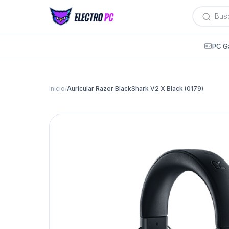
Búsqued
de
producto
PC G
Inicio
/
Auricular Razer BlackShark V2 X Black (0179)