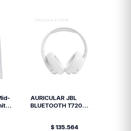
Disponible en 24hs
Mid-
AURICULAR JBL
ite
BLUETOOTH T720
BLANCO (6132)
$ 135.564