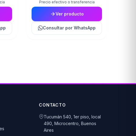
cia
Precio efectivo o transferencia
Ver producto
App
Consultar
por WhatsApp
CONTACTO
Tucumán 540, 1er piso, local
490, Microcentro, Buenos
es
Aires