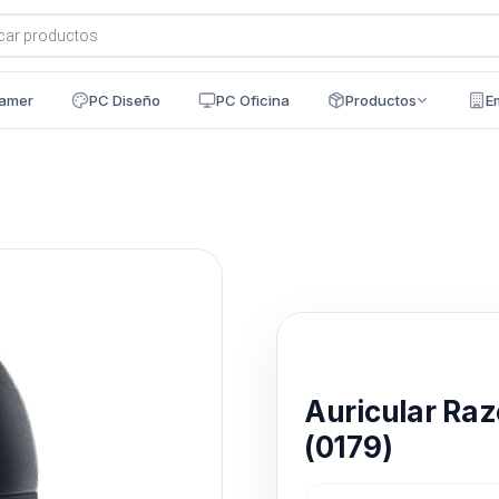
a
s
amer
PC Diseño
PC Oficina
Productos
E
Disponible en 24h
Auricular Raz
(0179)