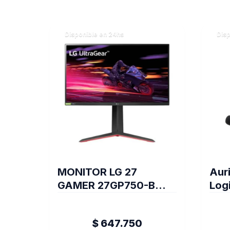
Disponible en 24hs
Disp
MONITOR LG 27
Aur
GAMER 27GP750-B
Logi
FULL HD 240 Hz
981
BORDERLESS (II) (6851)
$ 647.750