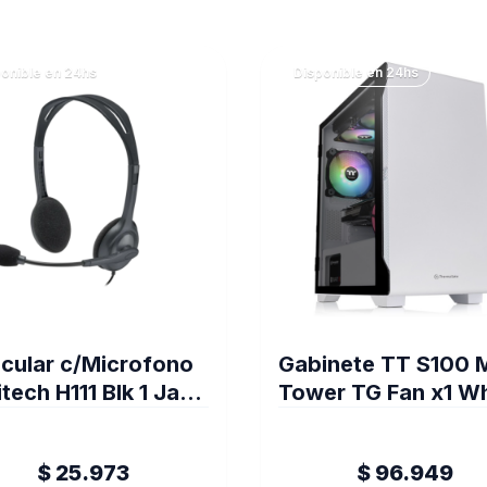
onible en 24hs
Disponible en 24hs
icular c/Microfono
Gabinete TT S100 
tech H111 Blk 1 Jack
Tower TG Fan x1 Wh
-000612
(5091)
$ 25.973
$ 96.949