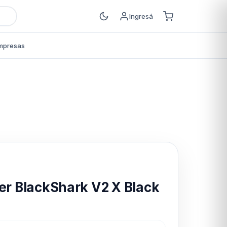
Ingresá
mpresas
s
er BlackShark V2 X Black