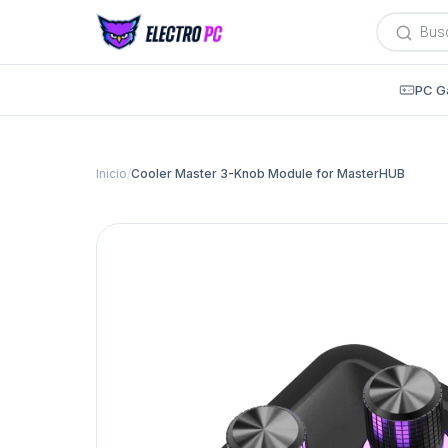
Búsqued
de
producto
PC G
Inicio
/
Cooler Master 3-Knob Module for MasterHUB