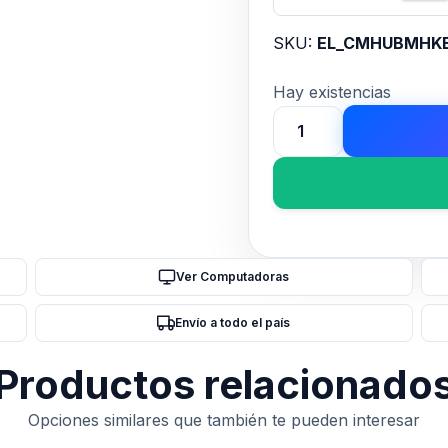
SKU:
EL_CMHUBMHK
Hay existencias
Cooler
Master
3-
Knob
Module
for
Ver Computadoras
MasterHUB
cantidad
Envío a todo el país
Productos relacionado
Opciones similares que también te pueden interesar