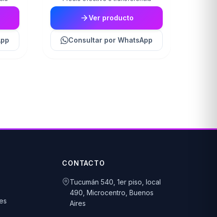
Ver producto
App
Consultar
por WhatsApp
CONTACTO
Tucumán 540, 1er piso, local
490, Microcentro, Buenos
es
Aires