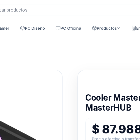
a
s
amer
PC Diseño
PC Oficina
Productos
E
Disponible en 24h
Cooler Maste
MasterHUB
$
87.98
Precio efectivo o transfe