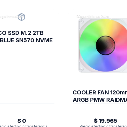
ega inmediata
Disponible en 24hs
CO SSD M.2 2TB
BLUE SN570 NVME
COOLER FAN 120m
ARGB PMW RAIDM
INFINITA-AIR WHIT
$ 0
$ 19.965
ecio efectivo o transferencia
Precio efectivo o transferen