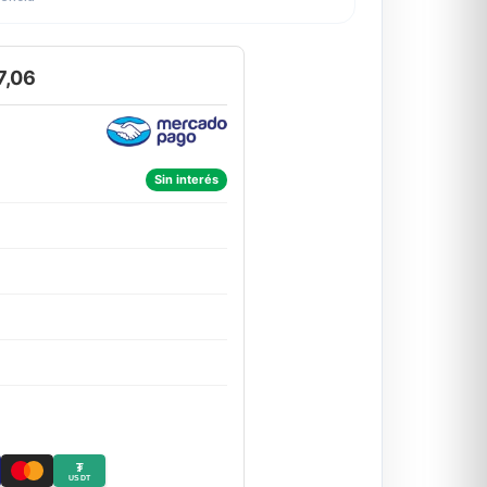
7,06
Sin interés
₮
USDT