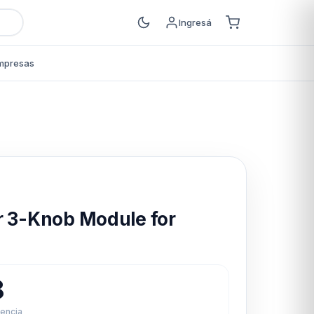
Ingresá
mpresas
s
r 3-Knob Module for
8
rencia