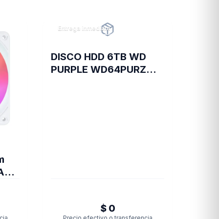
Entrega inmediata
DISCO HDD 6TB WD
PURPLE WD64PURZ
VIDEOVIGILANCIA
m
AX
E
$ 0
cia
Precio efectivo o transferencia