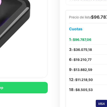
$96.78
Precio de lista
Cuotas
1
x
$96.787,06
3
x
$36.075,18
6
x
$19.210,77
9
x
$13.882,59
12
x
$11.218,50
pp
18
x
$8.505,53
VISA