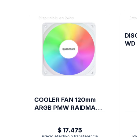
Disponible en 24hs
Entr
DIS
WD 
COOLER FAN 120mm
ARGB PMW RAIDMAX
X-AIR WHITE
$ 17.475
Precio efectivo o transferencia
Pr