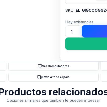
SKU:
EL_GIGCOOGG2
Hay existencias
COOLER
WATER
GIGABYTE
GAMING
240
cantidad
Ver Computadoras
Envío a todo el país
Productos relacionado
Opciones similares que también te pueden interesar