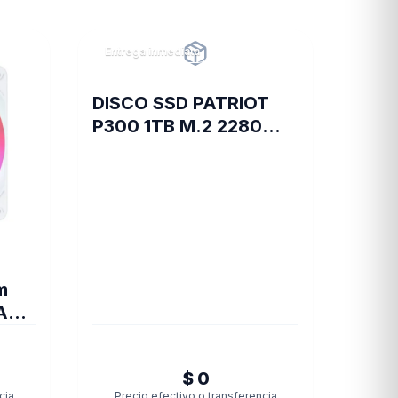
Entrega inmediata
DISCO SSD PATRIOT
P300 1TB M.2 2280
PCIE GEN3 X4
m
AX
$ 0
cia
Precio efectivo o transferencia