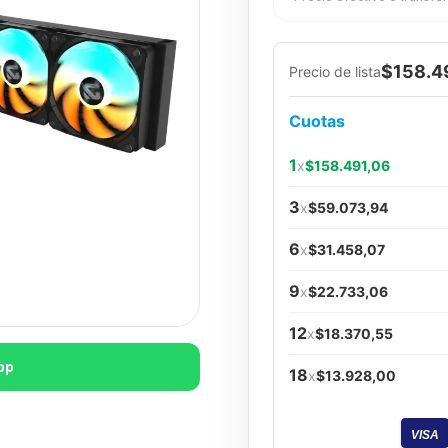
$158.4
Precio de lista
Cuotas
1
x
$158.491,06
3
x
$59.073,94
6
x
$31.458,07
9
x
$22.733,06
12
x
$18.370,55
pp
18
x
$13.928,00
VISA