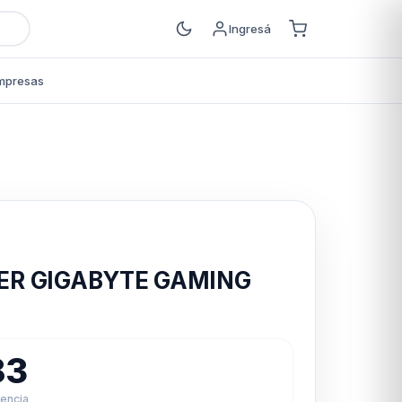
Ingresá
mpresas
s
ER GIGABYTE GAMING
83
rencia