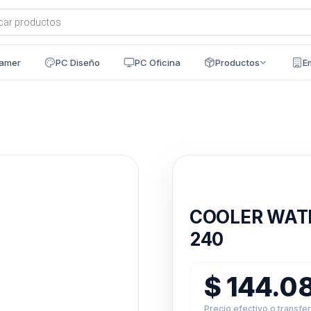
a
s
amer
PC Diseño
PC Oficina
Productos
E
Disponible en 24h
COOLER WAT
240
$
144.0
Precio efectivo o transfe