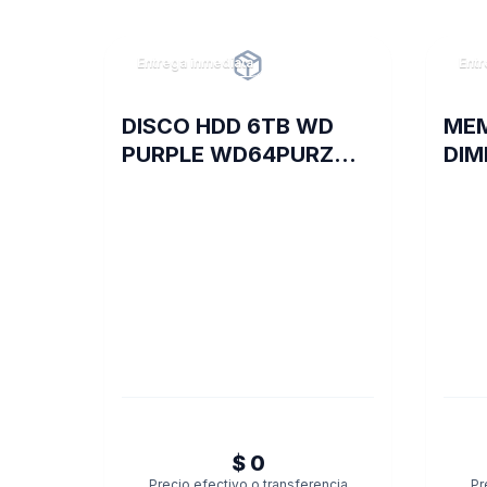
Entrega inmediata
Entr
DISCO HDD 6TB WD
ME
PURPLE WD64PURZ
DIM
VIDEOVIGILANCIA
TR
16G
D35
$ 0
Precio efectivo o transferencia
Pr