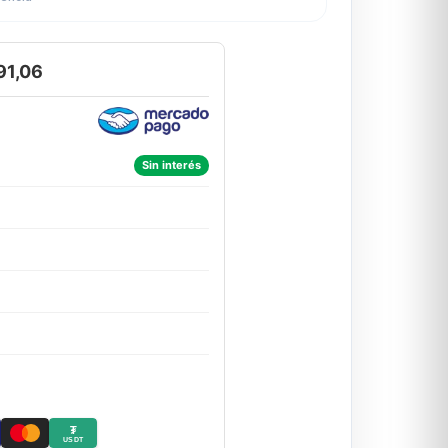
91,06
Sin interés
₮
USDT