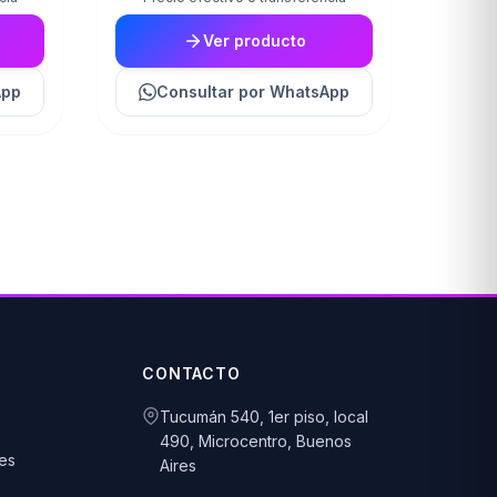
Ver producto
App
Consultar
por WhatsApp
CONTACTO
Tucumán 540, 1er piso, local
490, Microcentro, Buenos
es
Aires