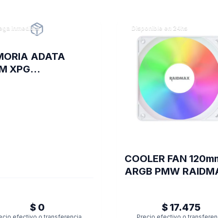
ega inmediata
Disponible en 24hs
MORIA ADATA
M XPG
AYBLACKGAMMIX
B 16A DDR4 3200
COOLER FAN 120m
ARGB PMW RAIDM
X-AIR WHITE
$ 0
$ 17.475
ecio efectivo o transferencia
Precio efectivo o transferen