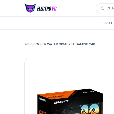
Búsqued
de
producto
PC G
Inicio
/
COOLER WATER GIGABYTE GAMING 240