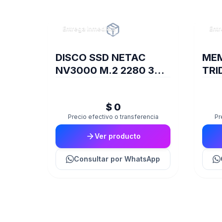
Entrega inmediata
Entr
DISCO SSD NETAC
MEM
NV3000 M.2 2280 3D
TRI
NAND 1TB
288
360
$ 0
Precio efectivo o transferencia
Pr
Ver producto
Consultar
por WhatsApp