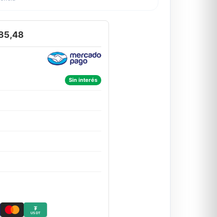
85,48
Sin interés
₮
USDT