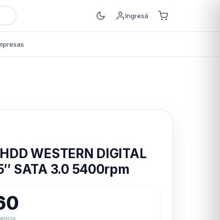
Ingresá
mpresas
s
o HDD WESTERN DIGITAL
.5″ SATA 3.0 5400rpm
60
rencia