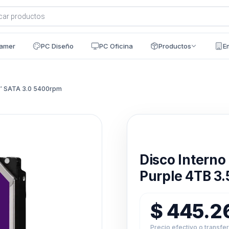
a
s
amer
PC Diseño
PC Oficina
Productos
E
5″ SATA 3.0 5400rpm
Disponible en 24h
Disco Intern
Purple 4TB 3
$
445.2
Precio efectivo o transfe