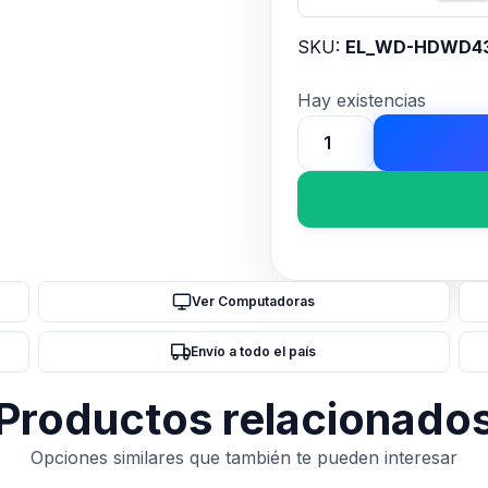
SKU:
EL_WD-HDWD4
Hay existencias
Disco
Interno
HDD
WESTERN
DIGITAL
Purple
Ver Computadoras
4TB
3.5"
Envío a todo el país
SATA
3.0
Productos relacionado
5400rpm
cantidad
Opciones similares que también te pueden interesar