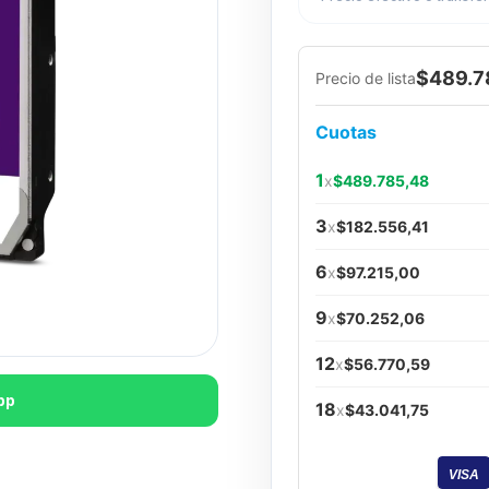
$489.7
Precio de lista
Cuotas
1
x
$489.785,48
3
x
$182.556,41
6
x
$97.215,00
9
x
$70.252,06
12
x
$56.770,59
pp
18
x
$43.041,75
VISA