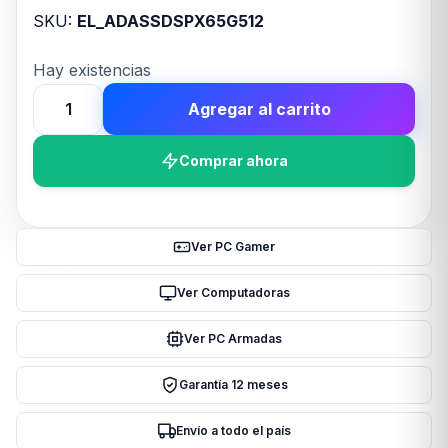
SKU:
EL_ADASSDSPX65G512
Hay existencias
Agregar al carrito
Disco
Interno
Comprar ahora
SSD
ADATA
SPECTRIX
S65G
Ver PC Gamer
500GB
M.2
Ver Computadoras
2280
Ver PC Armadas
cantidad
Garantía 12 meses
Envío a todo el país