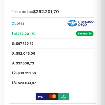
$262.201,70
Precio de lista
Cuotas
1
x
$262.201,70
Sin interés
3
x
$97.729,72
6
x
$52.043,06
9
x
$37.608,73
12
x
$30.391,56
18
x
$23.041,97
₮
VISA
USDT