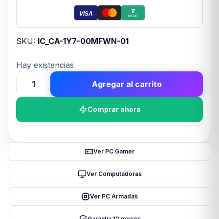
₮
VISA
USDT
SKU:
IC_CA-1Y7-00MFWN-01
Hay existencias
Agregar al carrito
Gabinete
TT
Comprar ahora
View
270
Plus
Mid-
Ver PC Gamer
Tower
TG
Ver Computadoras
x2
Ver PC Armadas
Fan
ARGB
Garantía 12 meses