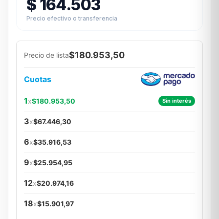
$
164.503
Precio efectivo o transferencia
$180.953,50
Precio de lista
Cuotas
1
x
$180.953,50
Sin interés
3
x
$67.446,30
6
x
$35.916,53
9
x
$25.954,95
12
x
$20.974,16
18
x
$15.901,97