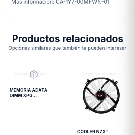
Más información: CA-1Y7-00MFWN-01
Productos relacionados
Opciones similares que también te pueden interesar
Entrega inmediata
Disponible en 24hs
MEMORIA ADATA
DIMM XPG
TRAYWHITESPECTRIX
8GB 16A DDR4 3200
D35G
COOLER NZXT