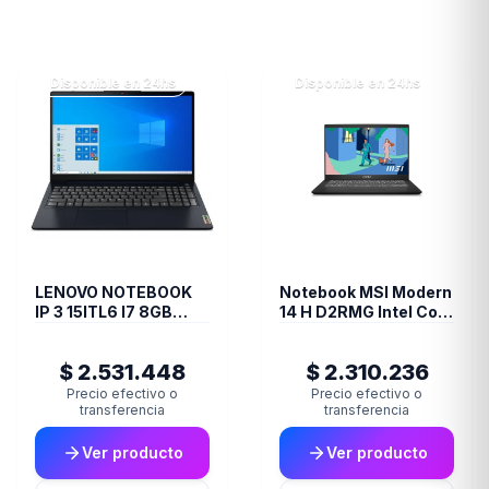
Disponible en 24hs
Disponible en 24hs
LENOVO NOTEBOOK
Notebook MSI Modern
IP 3 15ITL6 I7 8GB
14 H D2RMG Intel Core
256G 11S
7 240H 14" 16GB
DDR4 512GB NVMe
$ 2.531.448
$ 2.310.236
W11 Home
Precio efectivo o
Precio efectivo o
transferencia
transferencia
Ver producto
Ver producto