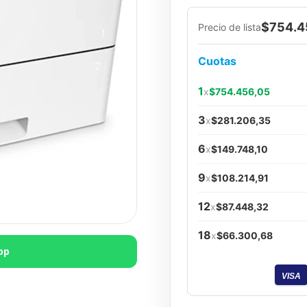
$754.4
Precio de lista
Cuotas
1
x
$754.456,05
3
x
$281.206,35
6
x
$149.748,10
9
x
$108.214,91
12
x
$87.448,32
18
x
$66.300,68
pp
VISA