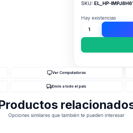
SKU:
EL_HP-IMPJ8H6
Hay existencias
Impresora
Laser
Jet
Pro
M501
cantidad
Ver Computadoras
Envío a todo el país
Productos relacionado
Opciones similares que también te pueden interesar