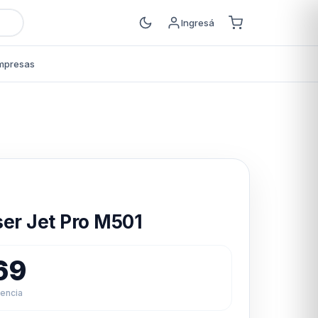
Ingresá
mpresas
s
er Jet Pro M501
69
rencia