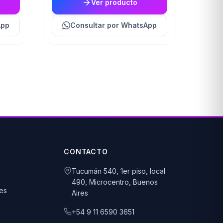
Ver producto
App
Consultar
por WhatsApp
CONTACTO
Tucumán 540, 1er piso, local
490, Microcentro, Buenos
es
Aires
+54 9 11 6590 3651