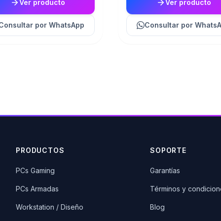
Ver producto
Ver producto
Consultar
por WhatsApp
Consultar
por Whats
PRODUCTOS
SOPORTE
PCs Gaming
Garantías
PCs Armadas
Términos y condicion
Workstation / Diseño
Blog