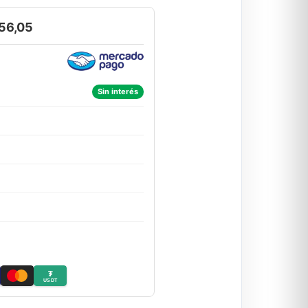
56,05
Sin interés
₮
USDT