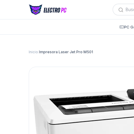
Búsqued
de
producto
PC G
Inicio
/
Impresora Laser Jet Pro M501