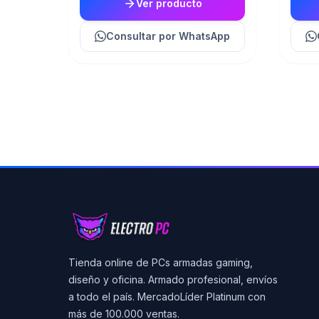
Ver producto
Consultar
por WhatsApp
Tienda online de PCs armadas gaming,
diseño y oficina. Armado profesional, envíos
a todo el país. MercadoLíder Platinum con
más de 100.000 ventas.