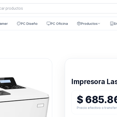
a
s
amer
PC Diseño
PC Oficina
Productos
E
Disponible en 24h
Impresora Las
$
685.8
Precio efectivo o transfe