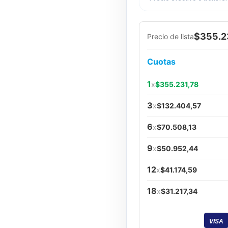
$355.2
Precio de lista
Cuotas
1
x
$355.231,78
3
x
$132.404,57
6
x
$70.508,13
9
x
$50.952,44
12
x
$41.174,59
18
x
$31.217,34
VISA