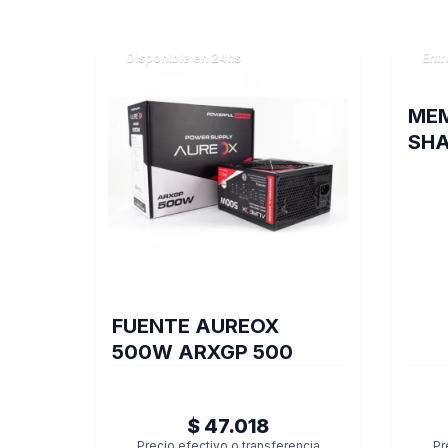
Disponible en 24hs
Entr
MEM
SHA
GB 
FUENTE AUREOX
500W ARXGP 500
$ 47.018
Precio efectivo o transferencia
Pr