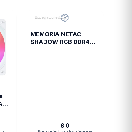
Entrega inmediata
MEMORIA NETAC
SHADOW RGB DDR4
3200 16 GB C16 GREY
m
AX
E
$ 0
cia
Precio efectivo o transferencia