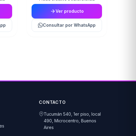
Ver producto
App
Consultar
por WhatsApp
CONTACTO
Tucumán 540, 1er piso, local
490, Microcentro, Buenos
es
Aires