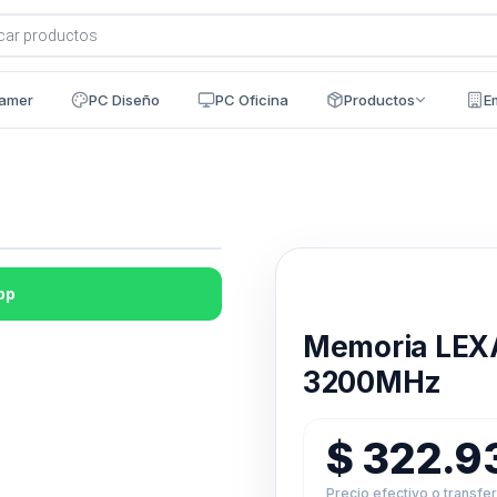
a
s
amer
PC Diseño
PC Oficina
Productos
E
pp
Disponible en 24h
Memoria LEX
3200MHz
$
322.9
Precio efectivo o transfe