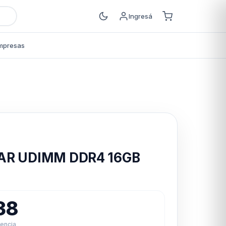
Ingresá
mpresas
s
AR UDIMM DDR4 16GB
38
rencia