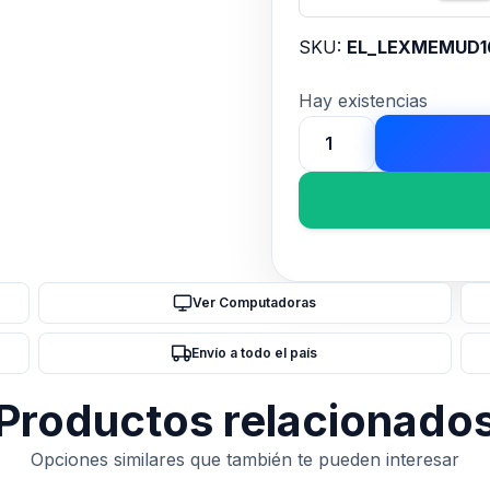
SKU:
EL_LEXMEMUD1
Hay existencias
Memoria
LEXAR
UDIMM
DDR4
16GB
3200MHz
Ver Computadoras
cantidad
Envío a todo el país
Productos relacionado
Opciones similares que también te pueden interesar