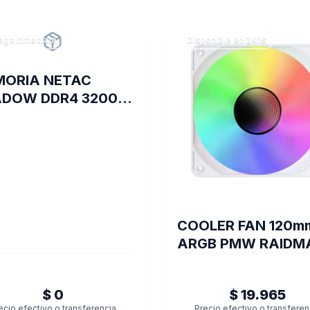
ega inmediata
Disponible en 24hs
ORIA NETAC
DOW DDR4 3200 8
C16 GREY
COOLER FAN 120m
ARGB PMW RAIDM
INFINITA-AIR WHIT
$ 0
$ 19.965
ecio efectivo o transferencia
Precio efectivo o transferen