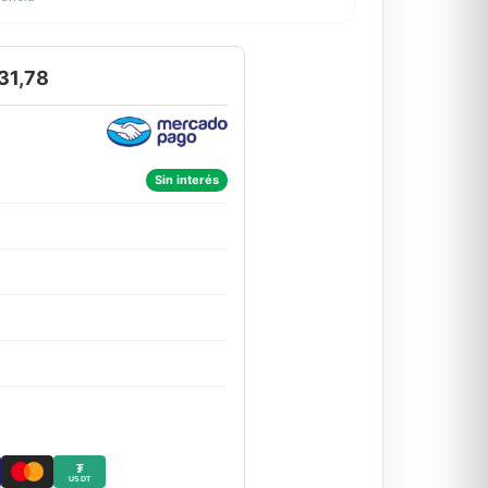
31,78
Sin interés
₮
USDT