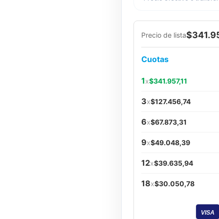
$341.95
Precio de lista
Cuotas
1
x
$341.957,11
3
x
$127.456,74
6
x
$67.873,31
9
x
$49.048,39
12
x
$39.635,94
18
x
$30.050,78
VISA