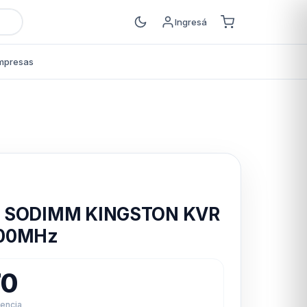
Ingresá
mpresas
s
m SODIMM KINGSTON KVR
600MHz
70
rencia