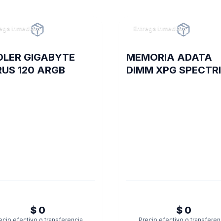
ega inmediata
Entrega inmediata
LER GIGABYTE
MEMORIA ADATA
US 120 ARGB
DIMM XPG SPECTR
8GB 18I DDR4 3600
ST60
$ 0
$ 0
ecio efectivo o transferencia
Precio efectivo o transferen