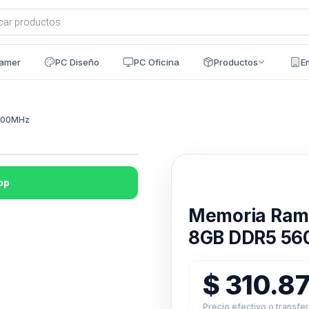
a
s
amer
PC Diseño
PC Oficina
Productos
E
600MHz
pp
Disponible en 24h
Memoria Ra
8GB DDR5 5
$
310.8
Precio efectivo o transfe