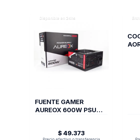
Disponible en 24hs
Entr
COO
AOR
FUENTE GAMER
AUREOX 600W PSU
ARXGP-600
$ 49.373
Precio efectivo o transferencia
Pr