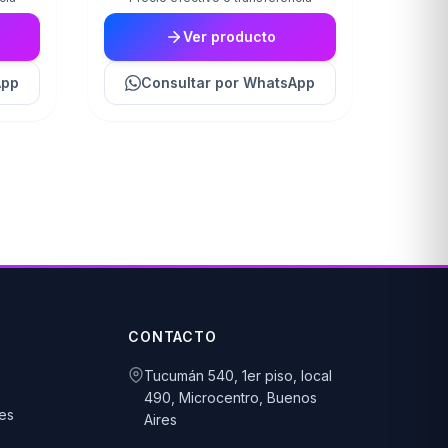
Ver producto
App
Consultar
por WhatsApp
CONTACTO
Tucumán 540, 1er piso, local
490, Microcentro, Buenos
es
Aires