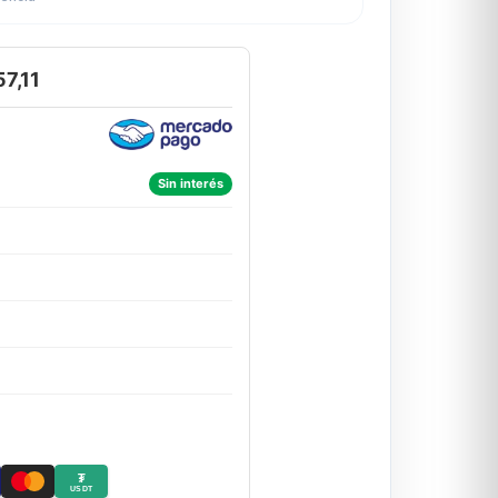
7,11
Sin interés
₮
USDT