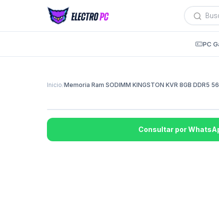
Búsqued
de
producto
PC G
Inicio
/
Memoria Ram SODIMM KINGSTON KVR 8GB DDR5 5
Consultar por WhatsA