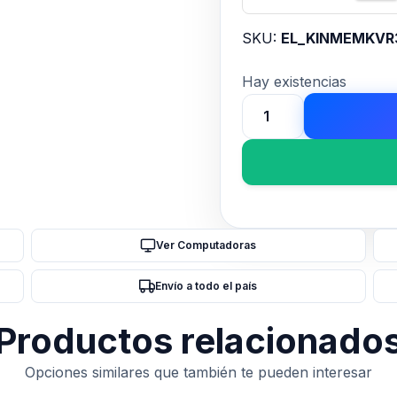
SKU:
EL_KINMEMKVR
Hay existencias
Memoria
Ram
SODIMM
KINGSTON
KVR
8GB
Ver Computadoras
DDR5
5600MHz
Envío a todo el país
cantidad
Productos relacionado
Opciones similares que también te pueden interesar