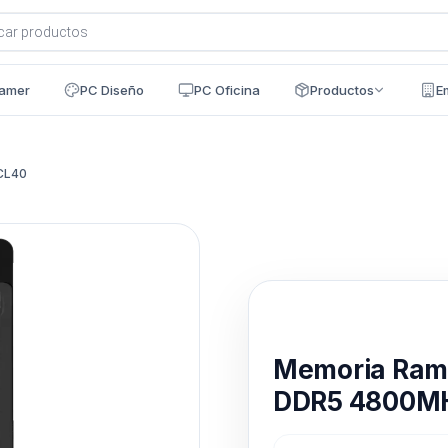
a
s
amer
PC Diseño
PC Oficina
Productos
E
CL40
Disponible en 24h
Memoria Ram
DDR5 4800M