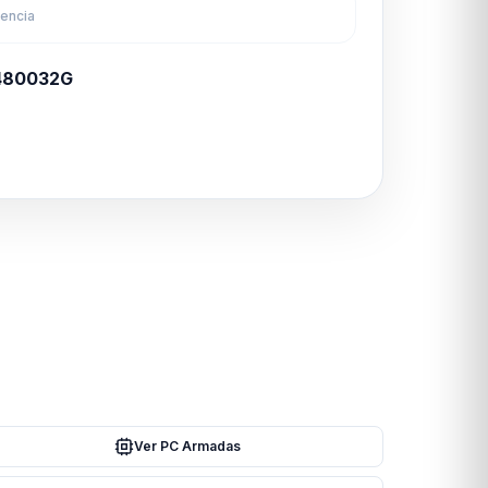
rencia
480032G
Ver PC Armadas