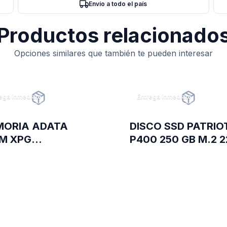
Envío a todo el país
Productos relacionado
Opciones similares que también te pueden interesar
ega inmediata
Entrega inmediata
MORIA ADATA
DISCO SSD PATRIO
M XPG
P400 250 GB M.2 
YWHITESPECTRIX
PCIE GEN4 X4
 16A DDR4 3200
PS001653
G