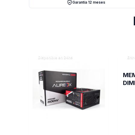
Garantía 12 meses
Disponible en 24hs
Entr
ME
DIM
TRA
8GB
D35