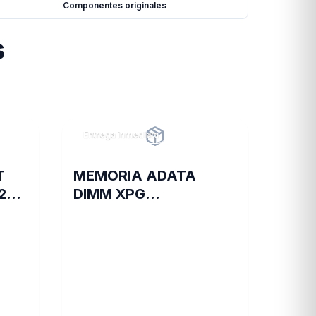
Componentes originales
s
Entrega inmediata
T
MEMORIA ADATA
2280
DIMM XPG
TRAYBLACKGAMMIX
16GB 16A DDR4 3200
D35