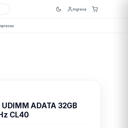
Ingresá
mpresas
s
 UDIMM ADATA 32GB
Hz CL40