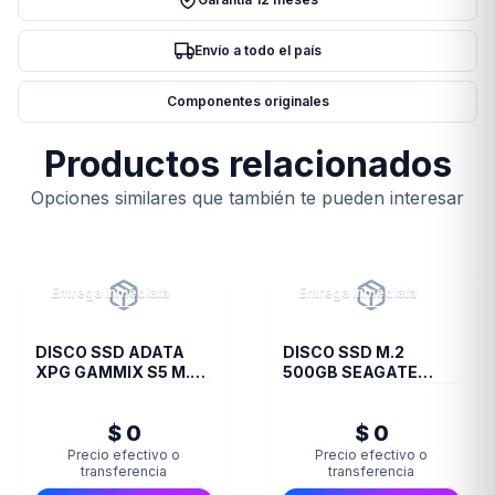
(1x8GB)
-
Envío a todo el país
Black
RGB
Componentes originales
cantidad
Productos relacionados
Opciones similares que también te pueden interesar
Entrega inmediata
Entrega inmediata
DISCO SSD ADATA
DISCO SSD M.2
XPG GAMMIX S5 M.2
500GB SEAGATE
256GB BOX
BARRACUDA Q5
NVME
$ 0
$ 0
Precio efectivo o
Precio efectivo o
transferencia
transferencia