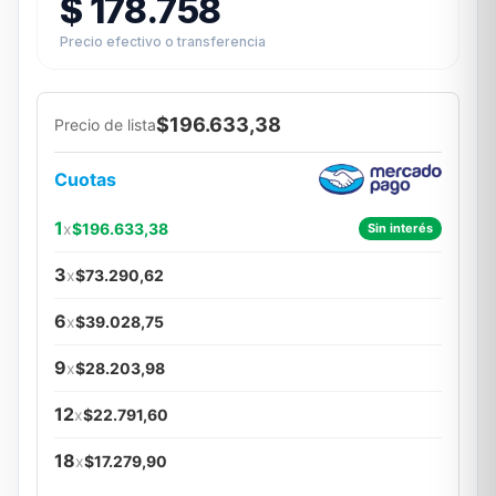
$
178.758
Precio efectivo o transferencia
$196.633,38
Precio de lista
Cuotas
1
x
$196.633,38
Sin interés
3
x
$73.290,62
6
x
$39.028,75
9
x
$28.203,98
12
x
$22.791,60
18
x
$17.279,90