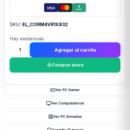
₮
VISA
USDT
SKU:
EL_CORM4VR1X832
Hay existencias
Agregar al carrito
Memoria
Ram
Comprar ahora
UDIMM
CORSAIR
VENGEANCE
LPX
Ver PC Gamer
8GB
DDR4
Ver Computadoras
3200Mhz
Ver PC Armadas
C16
1.35V
Garantía 12 meses