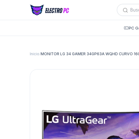
Búsqued
de
producto
PC G
Inicio
/
MONITOR LG 34 GAMER 34GP63A WQHD CURVO 160 HZ