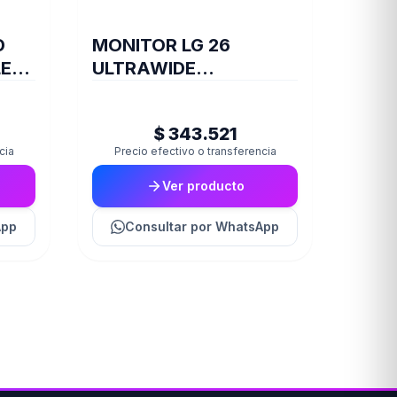
D
MONITOR LG 26
LESS
ULTRAWIDE
26WQ500-B WFHD
NARROW BEZEL (II)
$ 343.521
(7952)
cia
Precio efectivo o transferencia
Ver producto
App
Consultar
por WhatsApp