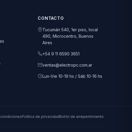
CONTACTO
Tucumán 540, 1er piso, local
490, Microcentro, Buenos
es
Aires
+54 9 11 6590 3651
s
ventas@electropc.com.ar
Lun-Vie 10-19 hs / Sáb 10-16 hs
 condiciones
Política de privacidad
Botón de arrepentimiento