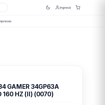
Ingresá
mpresas
s
34 GAMER 34GP63A
60 HZ (II) (0070)