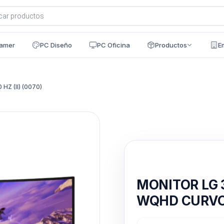
a
s
amer
PC Diseño
PC Oficina
Productos
E
 (II) (0070)
Disponible en 24h
MONITOR LG 
WQHD CURVO 1