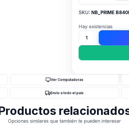
SKU:
NB_PRIME B840
Hay existencias
MOTHER
ASUS
(AM5)
PRIME
B840M-
A
Ver Computadoras
WIFI
cantidad
Envío a todo el país
Productos relacionado
Opciones similares que también te pueden interesar