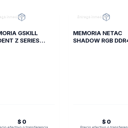
ega inmediata
Entrega inmediata
ORIA GSKILL
MEMORIA NETAC
DENT Z SERIES
SHADOW RGB DDR
4 3200 16GB 2X8
3200 16 GB C16 GR
$ 0
$ 0
ecio efectivo o transferencia
Precio efectivo o transferen