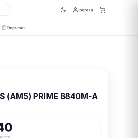
Ingresá
Empresas
s
 (AM5) PRIME B840M-A
40
rencia