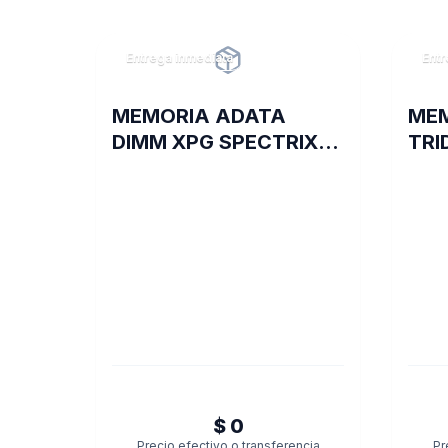
Entrega inmediata
Entr
MEMORIA ADATA
MEM
DIMM XPG SPECTRIX
TRI
8GB 18I DDR4 3600
DDR
ST60
$ 0
Precio efectivo o transferencia
Pr