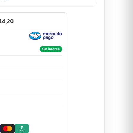
44,20
Sin interés
₮
USDT