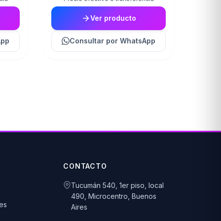
Ver producto
App
Consultar
por WhatsApp
CONTACTO
Tucumán 540, 1er piso, local
490, Microcentro, Buenos
es
Aires