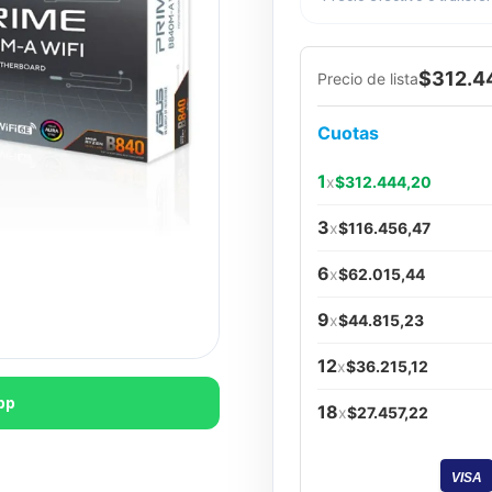
$312.4
Precio de lista
Cuotas
1
x
$312.444,20
3
x
$116.456,47
6
x
$62.015,44
9
x
$44.815,23
12
x
$36.215,12
pp
18
x
$27.457,22
VISA