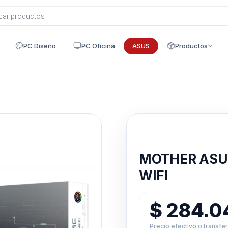
a
s
PC Diseño
PC Oficina
ASUS
Productos
Disponible en 24h
MOTHER ASUS
WIFI
$
284.0
Precio efectivo o transfe