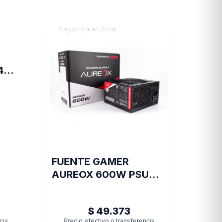
Disponible en 24hs
4
EY
FUENTE GAMER
AUREOX 600W PSU
ARXGP-600
$ 49.373
cia
Precio efectivo o transferencia