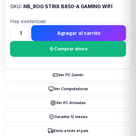
SKU:
NB_ROG STRIX B850-A GAMING WIFI
Hay existencias
Agregar al carrito
MOTHER
ASUS
Comprar ahora
(AM5)
ROG
STRIX
B850-
Ver PC Gamer
A
GAMING
Ver Computadoras
WIFI
Ver PC Armadas
cantidad
Garantía 12 meses
Envío a todo el país