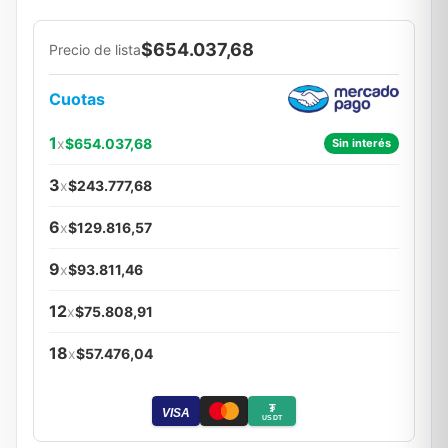
$654.037,68
Precio de lista
Cuotas
1
x
$654.037,68
Sin interés
3
x
$243.777,68
6
x
$129.816,57
9
x
$93.811,46
12
x
$75.808,91
18
x
$57.476,04
₮
VISA
USDT