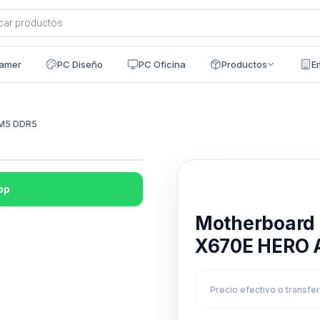
a
s
amer
PC Diseño
PC Oficina
Productos
E
AM5 DDR5
pp
Disponible en 24h
Motherboard
X670E HERO 
Precio efectivo o transfe