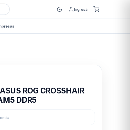
Ingresá
mpresas
s
 ASUS ROG CROSSHAIR
AM5 DDR5
rencia