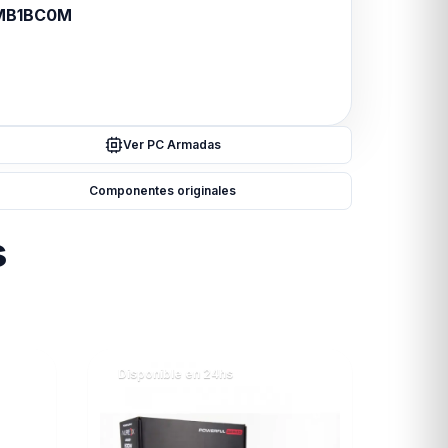
MB1BC0M
Ver PC Armadas
Componentes originales
s
Disponible en 24hs