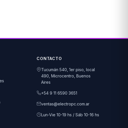
CONTACTO
Tucumán 540, 1er piso, local
490, Microcentro, Buenos
es
Aires
+54 9 11 6590 3651
s
ventas@electropc.com.ar
Lun-Vie 10-19 hs / Sáb 10-16 hs