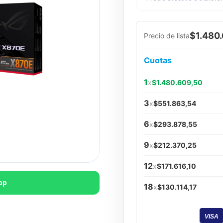
$1.480
Precio de lista
Cuotas
1
x
$1.480.609,50
3
x
$551.863,54
6
x
$293.878,55
9
x
$212.370,25
12
x
$171.616,10
pp
18
x
$130.114,17
VISA