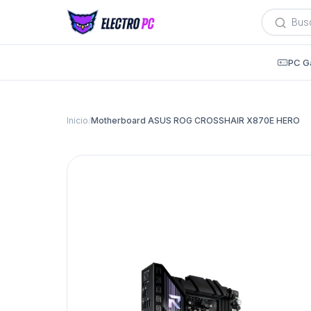
Búsqued
de
producto
PC G
Inicio
/
Motherboard ASUS ROG CROSSHAIR X870E HERO