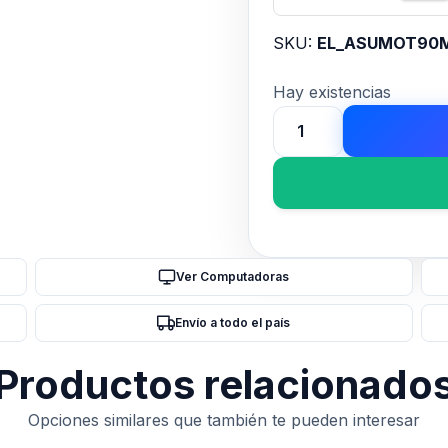
SKU:
EL_ASUMOT90M
Hay existencias
Motherboard
ASUS
ROG
CROSSHAIR
X870E
HERO
Ver Computadoras
cantidad
Envío a todo el país
Productos relacionado
Opciones similares que también te pueden interesar