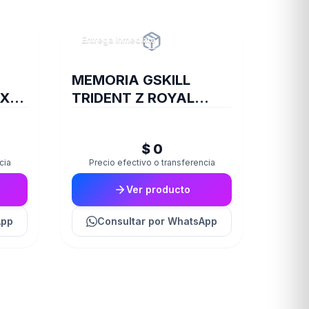
Entrega inmediata
MEMORIA GSKILL
IX
TRIDENT Z ROYAL
DDR4 16 GB 3600 RGB
SILVER 2X8 1.35
$ 0
cia
Precio efectivo o transferencia
Ver producto
App
Consultar
por WhatsApp