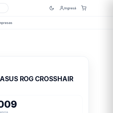
Ingresá
mpresas
s
 ASUS ROG CROSSHAIR
.009
rencia