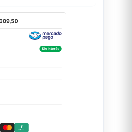
.609,50
Sin interés
₮
USDT