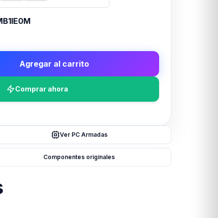
B1IE0M
Agregar al carrito
Comprar ahora
Ver PC Armadas
Componentes originales
s