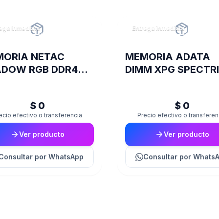
ega inmediata
Entrega inmediata
ORIA NETAC
MEMORIA ADATA
DOW RGB DDR4
DIMM XPG SPECTR
0 8GB C19 GREY
8GB 18I DDR4 3600
ST60
$ 0
$ 0
ecio efectivo o transferencia
Precio efectivo o transferen
Ver producto
Ver producto
Consultar
por WhatsApp
Consultar
por Whats