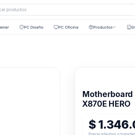
a
s
amer
PC Diseño
PC Oficina
Productos
E
Disponible en 24h
Motherboard
X870E HERO
$
1.346
Precio efectivo o transfe