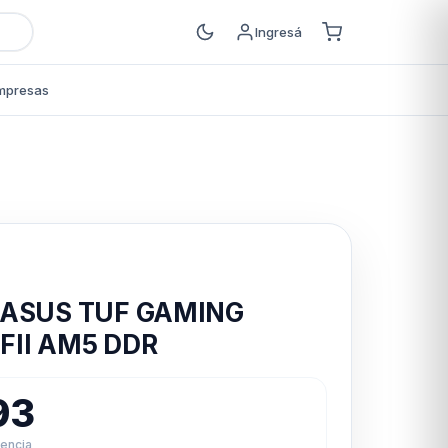
Ingresá
mpresas
s
 ASUS TUF GAMING
FII AM5 DDR
93
rencia