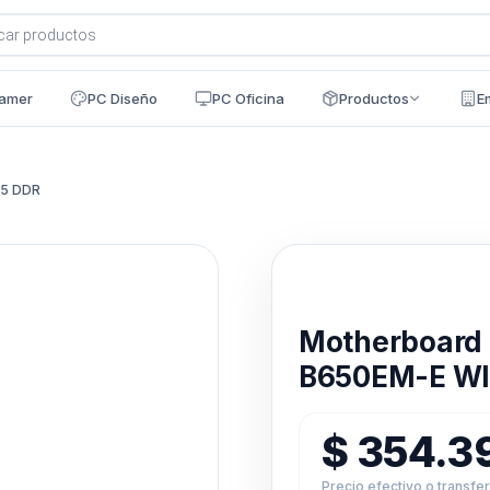
a
s
amer
PC Diseño
PC Oficina
Productos
E
M5 DDR
Disponible en 24h
Motherboard
B650EM-E WI
$
354.3
Precio efectivo o transfe