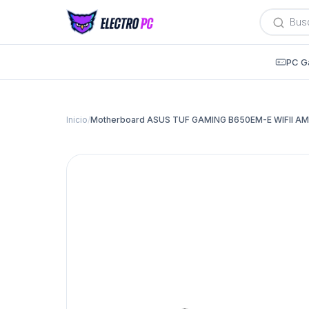
Búsqued
de
producto
PC G
Inicio
/
Motherboard ASUS TUF GAMING B650EM-E WIFII A