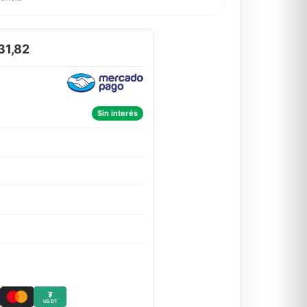
31,82
Sin interés
₮
USDT