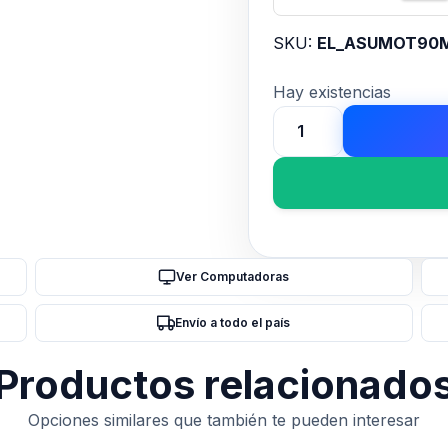
SKU:
EL_ASUMOT90
Hay existencias
Motherboard
ASUS
TUF
GAMING
B650EM-
E
Ver Computadoras
WIFII
AM5
Envío a todo el país
DDR
cantidad
Productos relacionado
Opciones similares que también te pueden interesar