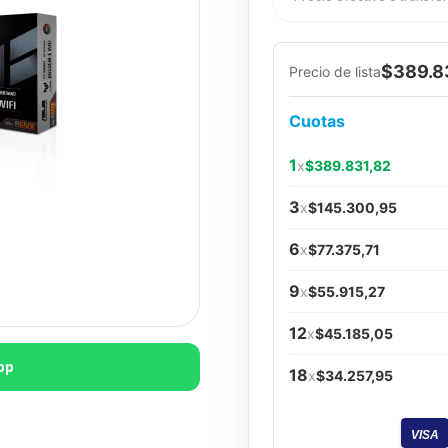
$389.8
Precio de lista
Cuotas
1
x
$389.831,82
3
x
$145.300,95
6
x
$77.375,71
9
x
$55.915,27
12
x
$45.185,05
pp
18
x
$34.257,95
VISA