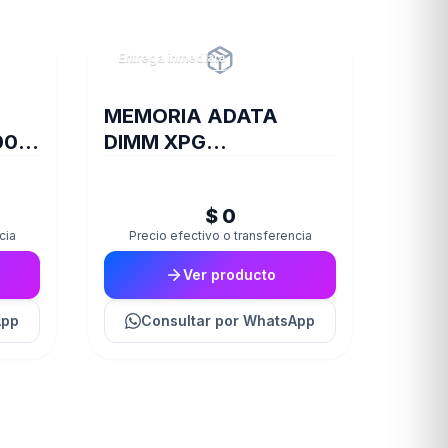
Entrega inmediata
MEMORIA ADATA
0 8
DIMM XPG
TRAYWHITESPECTRIX
8GB 16A DDR4 3200
$ 0
D35G
cia
Precio efectivo o transferencia
Ver producto
App
Consultar
por WhatsApp