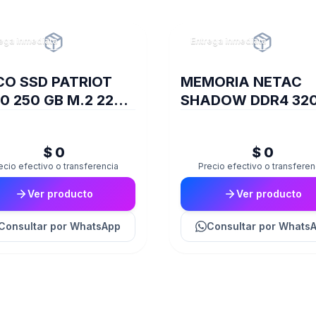
ega inmediata
Entrega inmediata
CO SSD PATRIOT
MEMORIA NETAC
0 250 GB M.2 2280
SHADOW DDR4 320
E GEN4 X4
GB C16 GREY
01653
$ 0
$ 0
ecio efectivo o transferencia
Precio efectivo o transferen
Ver producto
Ver producto
Consultar
por WhatsApp
Consultar
por Whats