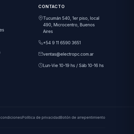
CONTACTO
Tucumán 540, 1er piso, local
490, Microcentro, Buenos
es
Aires
+54 9 11 6590 3651
s
ventas@electropc.com.ar
Lun-Vie 10-19 hs / Sáb 10-16 hs
 condiciones
Política de privacidad
Botón de arrepentimiento