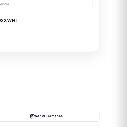
rencia
02XWHT
Ver PC Armadas