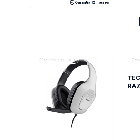
Garantía 12 meses
Disponible en 24hs
Entr
TE
RAZ
SP 