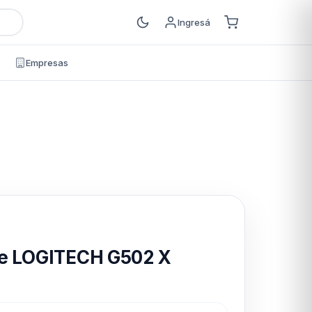
Ingresá
Empresas
s
e LOGITECH G502 X