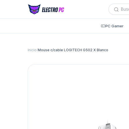
Búsqued
de
producto
PC Gamer
Inicio
/
Mouse c/cable LOGITECH G502 X Blanco