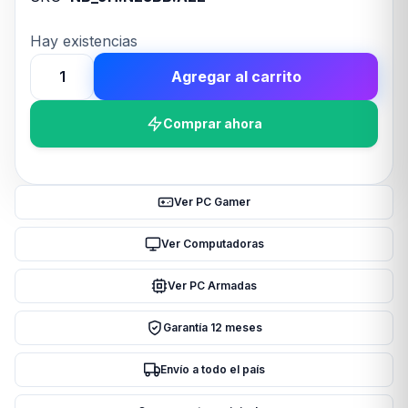
Hay existencias
Agregar al carrito
MOUSE
GAMER
Comprar ahora
ZOWIE
FK2-
B
BLACK
Ver PC Gamer
cantidad
Ver Computadoras
Ver PC Armadas
Garantía 12 meses
Envío a todo el país