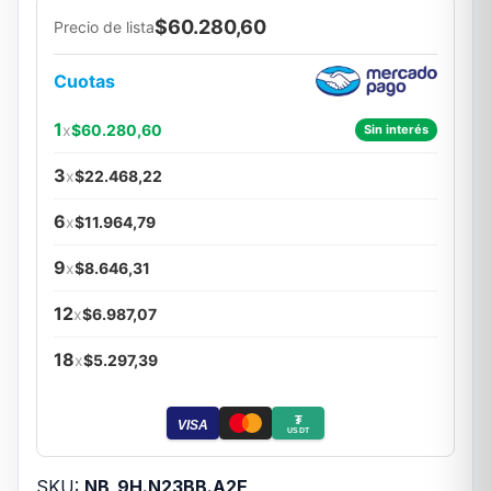
$60.280,60
Precio de lista
Cuotas
1
x
$60.280,60
Sin interés
3
x
$22.468,22
6
x
$11.964,79
9
x
$8.646,31
12
x
$6.987,07
18
x
$5.297,39
₮
VISA
USDT
SKU:
NB_9H.N23BB.A2E