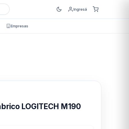
Ingresá
Empresas
s
mbrico LOGITECH M190