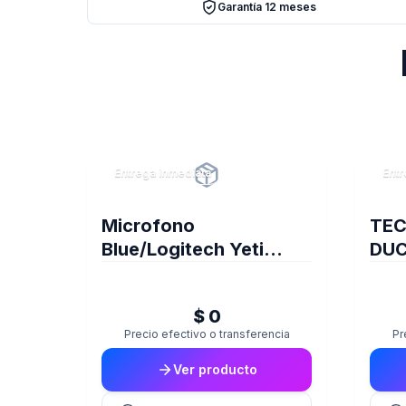
Garantía 12 meses
Entrega inmediata
Entr
Microfono
TE
Blue/Logitech Yeti
DUC
Nano Vivid Blue 988-
RES
000089
$ 0
Precio efectivo o transferencia
Pr
Ver producto