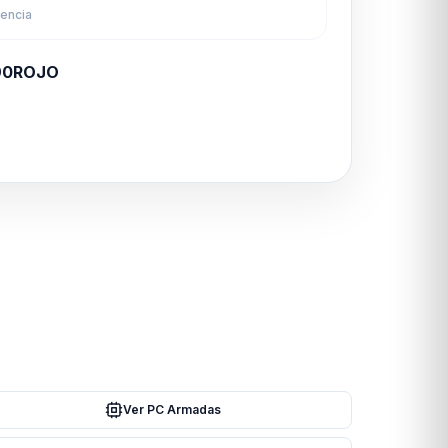
rencia
90ROJO
Ver PC Armadas