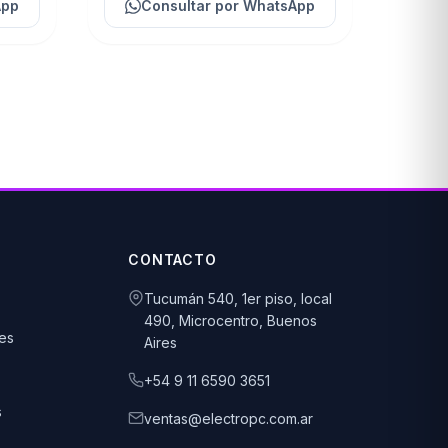
App
Consultar
por WhatsApp
CONTACTO
Tucumán 540, 1er piso, local
490, Microcentro, Buenos
es
Aires
+54 9 11 6590 3651
s
ventas@electropc.com.ar