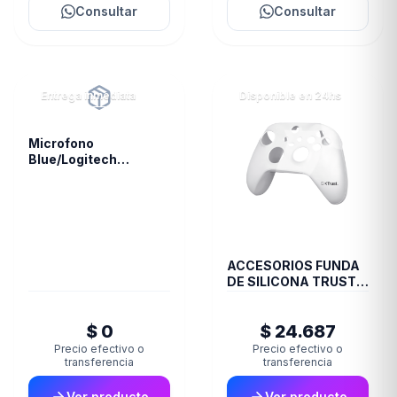
Consultar
Consultar
Entrega inmediata
Disponible en 24hs
Microfono
Blue/Logitech
Snowball White 988-
000070
ACCESORIOS FUNDA
DE SILICONA TRUST
JOYSTICK XBOX
TRANS GXT749
$ 0
$ 24.687
Precio efectivo o
Precio efectivo o
transferencia
transferencia
Ver producto
Ver producto