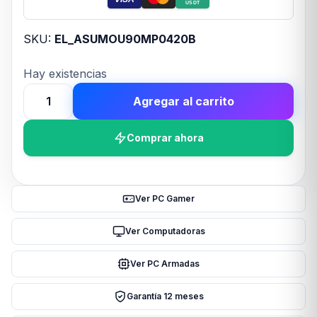
USDT
SKU:
EL_ASUMOU90MP0420B
Hay existencias
Agregar al carrito
Mouses
ASUS
Comprar ahora
P521
TG
MINI
WL
Ver PC Gamer
MOUSE
MIKU
Ver Computadoras
EDITION
Ver PC Armadas
cantidad
Garantía 12 meses