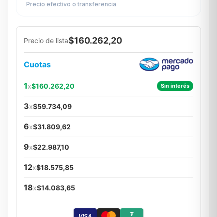
Precio efectivo o transferencia
$160.262,20
Precio de lista
Cuotas
1
x
$160.262,20
Sin interés
3
x
$59.734,09
6
x
$31.809,62
9
x
$22.987,10
12
x
$18.575,85
18
x
$14.083,65
₮
VISA