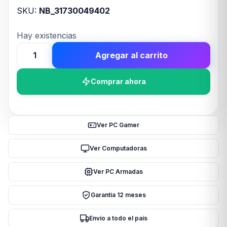
SKU:
NB_31730049402
Hay existencias
Agregar al carrito
PARLANTE
GENIUS
Comprar ahora
SP-
HF1200B
36W
2WAY
Ver PC Gamer
cantidad
Ver Computadoras
Ver PC Armadas
Garantía 12 meses
Envío a todo el país