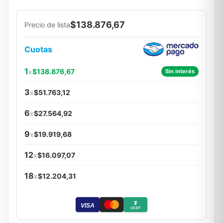
$138.876,67
Precio de lista
Cuotas
1
x
$138.876,67
Sin interés
3
x
$51.763,12
6
x
$27.564,92
9
x
$19.919,68
12
x
$16.097,07
18
x
$12.204,31
₮
VISA
USDT