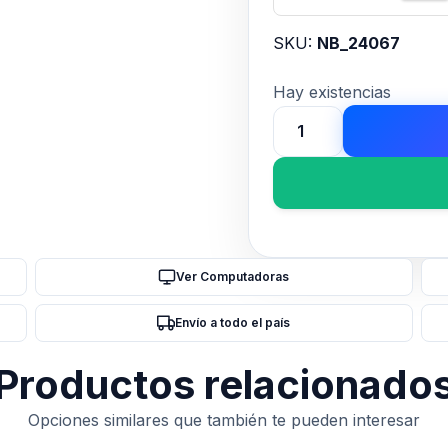
SKU:
NB_24067
Hay existencias
TECLADO
TRUST
THADO
TKL
ES
GXT833
Ver Computadoras
cantidad
Envío a todo el país
Productos relacionado
Opciones similares que también te pueden interesar