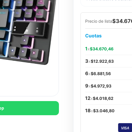
$34.67
Precio de lista
Cuotas
1
x
$34.670,46
3
x
$12.922,63
6
x
$6.881,56
9
x
$4.972,93
12
x
$4.018,62
pp
18
x
$3.046,80
VISA