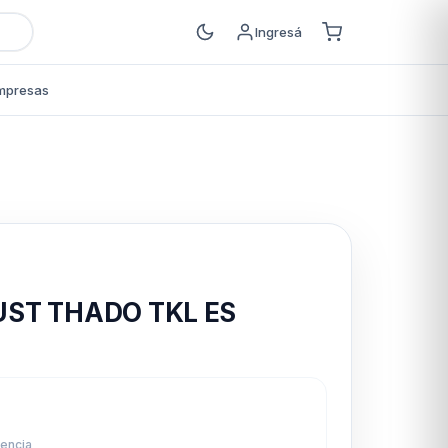
Ingresá
mpresas
s
ST THADO TKL ES
9
rencia