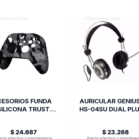
onible en 24hs
Disponible en 24hs
ESORIOS FUNDA
AURICULAR GENIU
SILICONA TRUST
HS-04SU DUAL PL
STICK XBOX
O GXT749K
$ 24.687
$ 23.268
ecio efectivo o transferencia
Precio efectivo o transferen