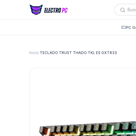
Búsqued
de
producto
PC G
Inicio
/
TECLADO TRUST THADO TKL ES GXT833