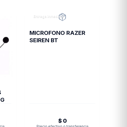
Entrega inmediata
MICROFONO RAZER
SEIREN BT
S
UG
$ 0
cia
Precio efectivo o transferencia