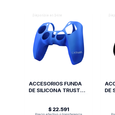
Disponible en 24hs
Disp
ACCESORIOS FUNDA
ACC
DE SILICONA TRUST
DE 
JOYSTICK PS5 BLUE
JOY
GXT748
CAM
$ 22.591
Precio efectivo o transferencia
Pr