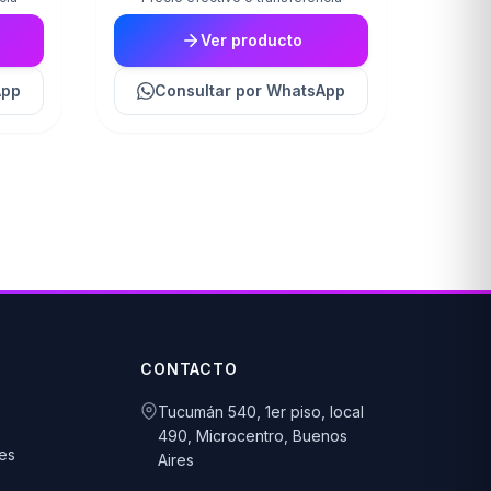
Ver producto
App
Consultar
por WhatsApp
CONTACTO
Tucumán 540, 1er piso, local
490, Microcentro, Buenos
es
Aires