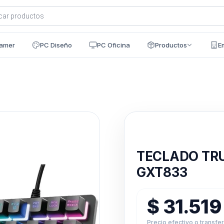
a
s
amer
PC Diseño
PC Oficina
Productos
E
Disponible en 24h
TECLADO TRU
GXT833
$
31.51
Precio efectivo o transfe