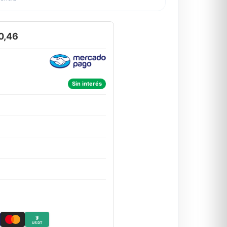
0,46
Sin interés
₮
USDT