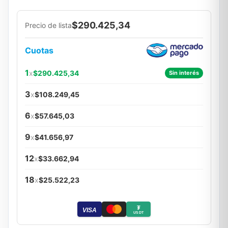
$290.425,34
Precio de lista
Cuotas
1
x
$290.425,34
Sin interés
3
x
$108.249,45
6
x
$57.645,03
9
x
$41.656,97
12
x
$33.662,94
18
x
$25.522,23
₮
VISA
USDT