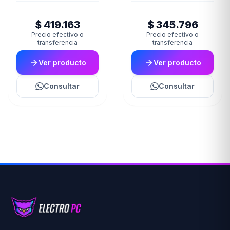
VIDEO CON COOLER
26WQ500-B WFHD
(3377)
NARROW BEZEL (II)
$ 419.163
$ 345.796
(7952)
Precio efectivo o
Precio efectivo o
transferencia
transferencia
Ver producto
Ver producto
Consultar
Consultar