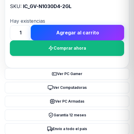
SKU:
IC_GV-N1030D4-2GL
Hay existencias
Agregar al carrito
VGA
Gigabyte
Comprar ahora
GeForce
GT
1030
GDDR4
Ver PC Gamer
2G
LP
Ver Computadoras
(3280)
Ver PC Armadas
cantidad
Garantía 12 meses
Envío a todo el país