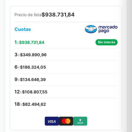
$938.731,84
Precio de lista
Cuotas
1
x
$938.731,84
Sin interés
3
x
$349.890,96
6
x
$186.324,05
9
x
$134.646,39
12
x
$108.807,55
18
x
$82.494,62
₮
VISA
USDT