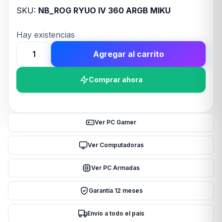
SKU:
NB_ROG RYUO IV 360 ARGB MIKU
Hay existencias
Agregar al carrito
WATER
COOLER
Comprar ahora
ASUS
ROG
RYUO
IV
Ver PC Gamer
360
ARGB
Ver Computadoras
MIKU
Ver PC Armadas
EDITION
cantidad
Garantía 12 meses
Envío a todo el país