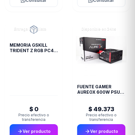
Consultar
Consultar
Entrega inmediata
Disponible en 24hs
MEMORIA GSKILL
TRIDENT Z RGB PC4
28800 DDR4 16GB
3600 2X8 R
FUENTE GAMER
AUREOX 600W PSU
ARXGP-600
$ 0
$ 49.373
Precio efectivo o
Precio efectivo o
transferencia
transferencia
Ver producto
Ver producto