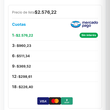
$2.576,22
Precio de lista
Cuotas
1
x
$2.576,22
Sin interés
3
x
$960,23
6
x
$511,34
9
x
$369,52
12
x
$298,61
18
x
$226,40
₮
VISA
USDT