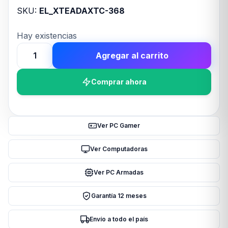
SKU:
EL_XTEADAXTC-368
Hay existencias
Agregar al carrito
Adaptador
Xtech,
Comprar ahora
Micro
Usb
macho
a
Ver PC Gamer
Usb-
a
Ver Computadoras
hembra,
Ver PC Armadas
1
cantidad
Garantía 12 meses
Envío a todo el país