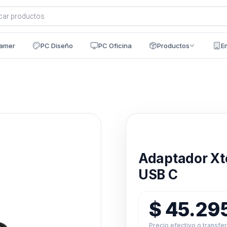
a
s
amer
PC Diseño
PC Oficina
Productos
E
Disponible en 24h
Adaptador Xte
USB C
$
45.29
Precio efectivo o transfe