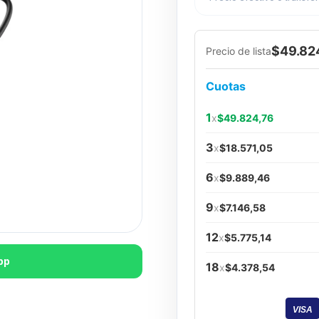
$49.82
Precio de lista
Cuotas
1
x
$49.824,76
3
x
$18.571,05
6
x
$9.889,46
9
x
$7.146,58
12
x
$5.775,14
pp
18
x
$4.378,54
VISA