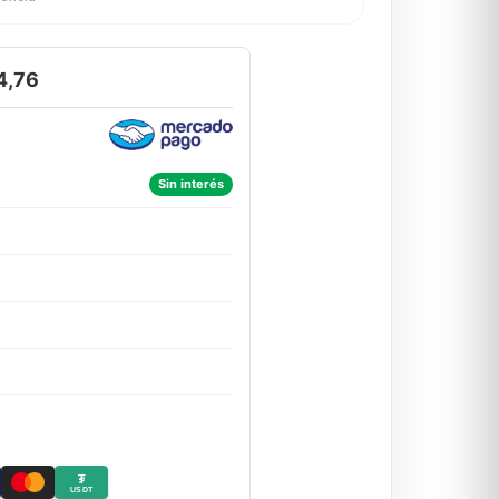
4,76
Sin interés
₮
USDT