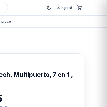
Ingresá
mpresas
s
ch, Multipuerto, 7 en 1 ,
5
rencia