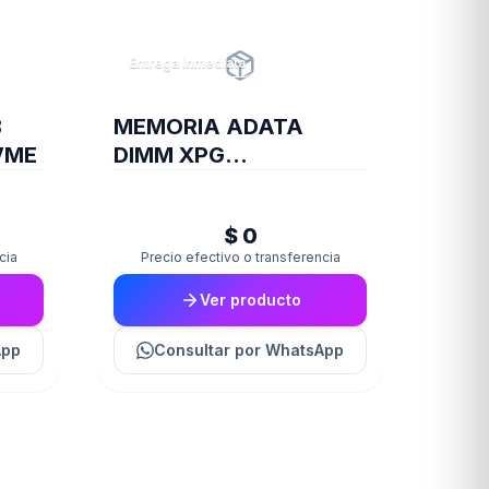
Entrega inmediata
B
MEMORIA ADATA
VME
DIMM XPG
TRAYBLACKGAMMIX
16GB 16A DDR4 3200
$ 0
D35
cia
Precio efectivo o transferencia
Ver producto
App
Consultar
por WhatsApp