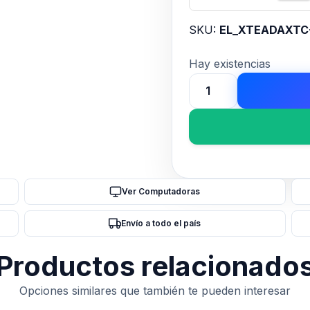
SKU:
EL_XTEADAXTC
Hay existencias
Adaptador
Xtech,
Multipuerto,
7
en
1
Ver Computadoras
,
USB
Envío a todo el país
C
cantidad
Productos relacionado
Opciones similares que también te pueden interesar