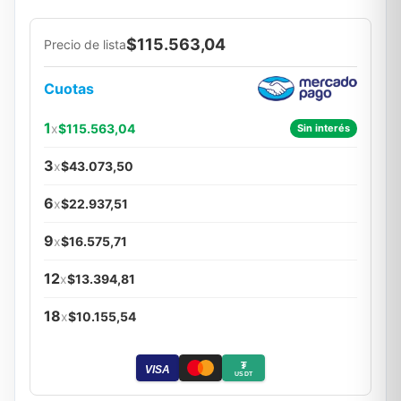
$115.563,04
Precio de lista
Cuotas
1
x
$115.563,04
Sin interés
3
x
$43.073,50
6
x
$22.937,51
9
x
$16.575,71
12
x
$13.394,81
18
x
$10.155,54
₮
VISA
USDT