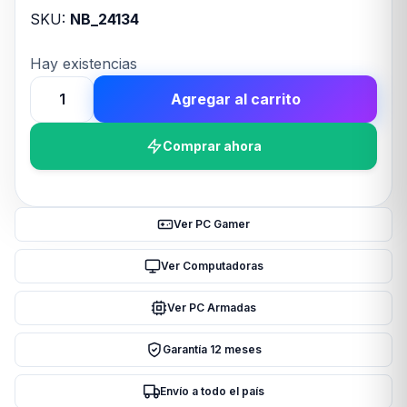
SKU:
NB_24134
Hay existencias
Agregar al carrito
ALFOMBRA
PARA
Comprar ahora
SILLA
GAMER
TRUST
MIKA
Ver PC Gamer
cantidad
Ver Computadoras
Ver PC Armadas
Garantía 12 meses
Envío a todo el país