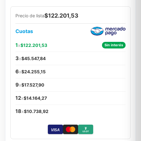
$122.201,53
Precio de lista
Cuotas
1
x
$122.201,53
Sin interés
3
x
$45.547,84
6
x
$24.255,15
9
x
$17.527,90
12
x
$14.164,27
18
x
$10.738,92
₮
VISA
USDT