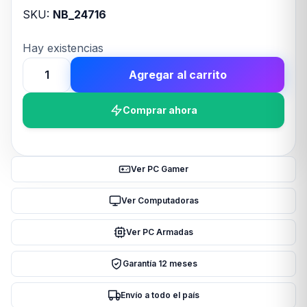
SKU:
NB_24716
Hay existencias
Agregar al carrito
AURICULAR
GAMER
Comprar ahora
TRUST
FORTA
PS5
GXT498W
Ver PC Gamer
cantidad
Ver Computadoras
Ver PC Armadas
Garantía 12 meses
Envío a todo el país