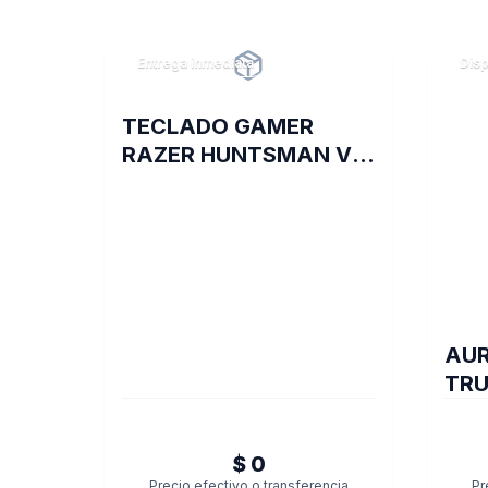
Entrega inmediata
Disp
TECLADO GAMER
RAZER HUNTSMAN V2
SP CLICKY PURPLE
AUR
TRU
SW
$ 0
Precio efectivo o transferencia
Pr