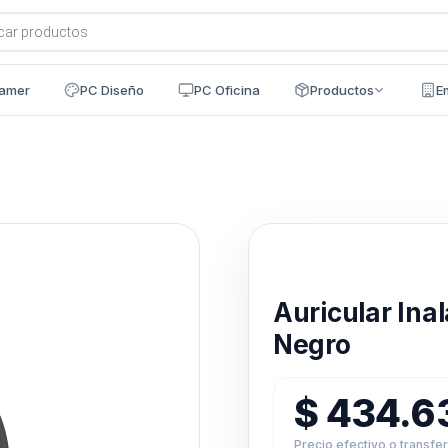
a
s
amer
PC Diseño
PC Oficina
Productos
E
Disponible en 24h
Auricular Ina
Negro
$
434.6
Precio efectivo o transfe