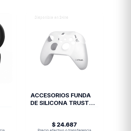
Disponible en 24hs
ACCESORIOS FUNDA
DE SILICONA TRUST
JOYSTICK XBOX
TRANS GXT749
$ 24.687
cia
Precio efectivo o transferencia