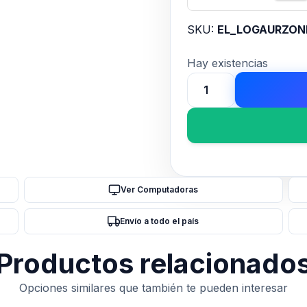
SKU:
EL_LOGAURZO
Hay existencias
Auricular
Inalámbrico
Logitech
Zone
2
Negro
Ver Computadoras
cantidad
Envío a todo el país
Productos relacionado
Opciones similares que también te pueden interesar