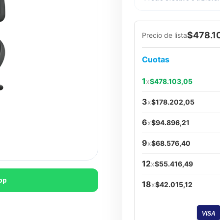
$478.1
Precio de lista
Cuotas
1
x
$478.103,05
3
x
$178.202,05
6
x
$94.896,21
9
x
$68.576,40
12
x
$55.416,49
pp
18
x
$42.015,12
VISA