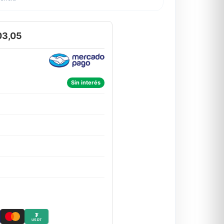
03,05
Sin interés
₮
USDT