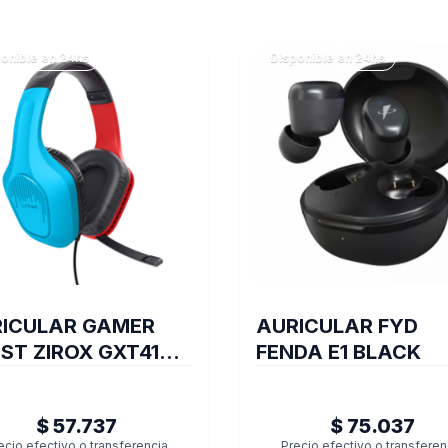
onible en 24hs
Disponible en 24hs
ICULAR GAMER
AURICULAR FYD
ST ZIROX GXT416S
FENDA E1 BLACK
ITCH
$ 57.737
$ 75.037
ecio efectivo o transferencia
Precio efectivo o transferen