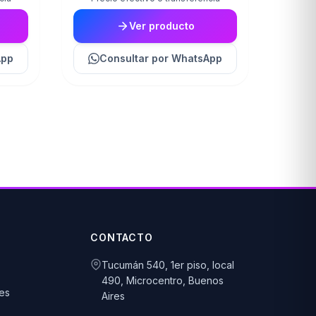
Ver producto
App
Consultar
por WhatsApp
CONTACTO
Tucumán 540, 1er piso, local
490, Microcentro, Buenos
es
Aires