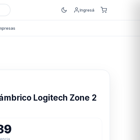
Ingresá
mpresas
s
lámbrico Logitech Zone 2
39
rencia