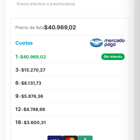
Precio efectivo o transferencia
$40.969,02
Precio de lista
Cuotas
1
x
$40.969,02
Sin interés
3
x
$15.270,27
6
x
$8.131,73
9
x
$5.876,36
12
x
$4.748,68
18
x
$3.600,31
₮