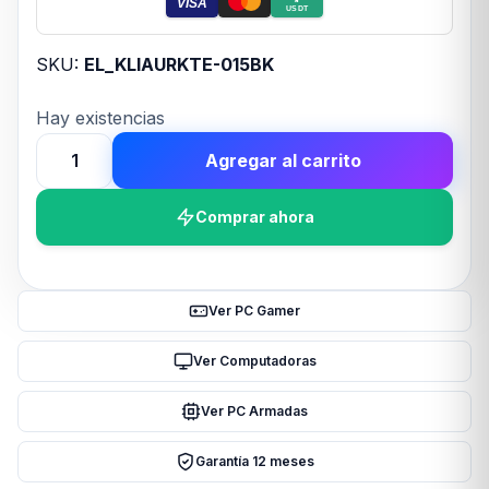
VISA
USDT
SKU:
EL_KLIAURKTE-015BK
Hay existencias
Agregar al carrito
Auricular
Klip
Comprar ahora
Xtreme
In
ear
Inalámbrico
Ver PC Gamer
17Hs
c/cancelacion
Ver Computadoras
de
Ver PC Armadas
ruido
Touch
Garantía 12 meses
cantidad