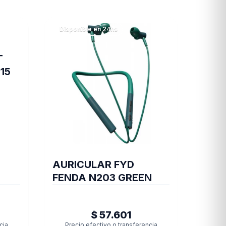
Disponible en 24hs
T
15
AURICULAR FYD
FENDA N203 GREEN
$ 57.601
cia
Precio efectivo o transferencia