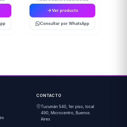
Ver producto
App
Consultar
por WhatsApp
CONTACTO
Tucumán 540, 1er piso, local
490, Microcentro, Buenos
es
Aires