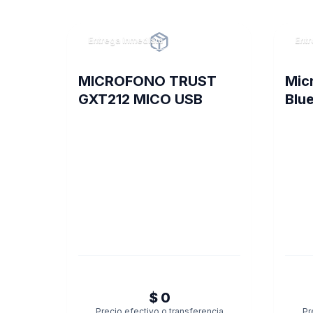
Entrega inmediata
Entr
MICROFONO TRUST
Mic
GXT212 MICO USB
Blue
Nan
00
$ 0
Precio efectivo o transferencia
Pr