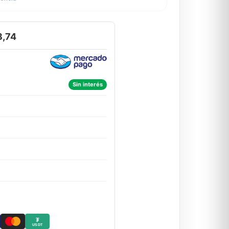
8,74
Sin interés
₮
USDT