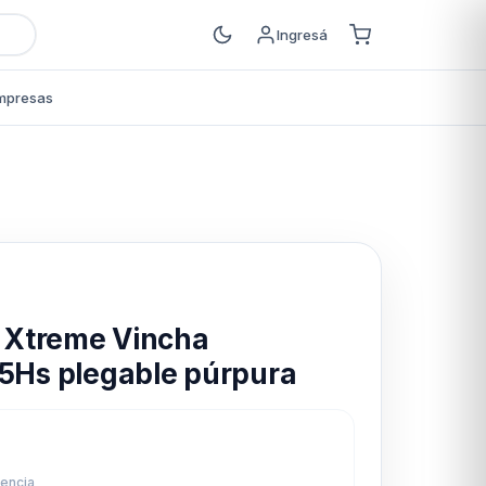
Ingresá
mpresas
s
p Xtreme Vincha
25Hs plegable púrpura
7
rencia