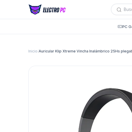
Búsqued
de
producto
PC G
Inicio
/
Auricular Klip Xtreme Vincha Inalámbrico 25Hs plega