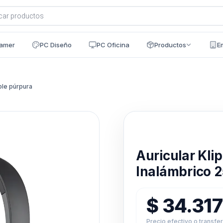
a
s
amer
PC Diseño
PC Oficina
Productos
E
ble púrpura
Disponible en 24h
Auricular Kli
Inalámbrico 
$
34.31
Precio efectivo o transfe