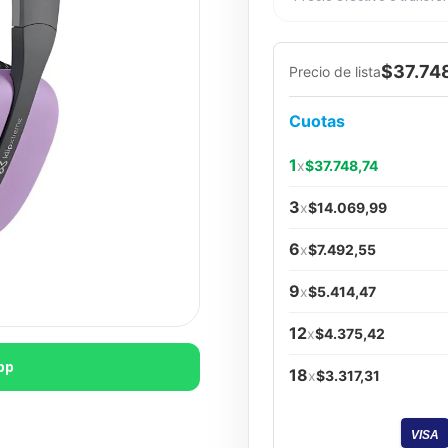
$37.74
Precio de lista
Cuotas
1
x
$37.748,74
3
x
$14.069,99
6
x
$7.492,55
9
x
$5.414,47
12
x
$4.375,42
pp
18
x
$3.317,31
VISA