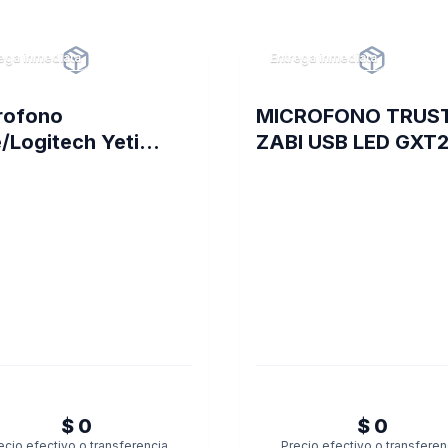
ega inmediata
Entrega inmediata
rofono
MICROFONO TRUS
/Logitech Yeti
ZABI USB LED GXT2
o Vivid Blue 988-
0089
$ 0
$ 0
ecio efectivo o transferencia
Precio efectivo o transferen