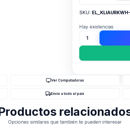
SKU:
EL_KLIAURKWH-
Hay existencias
Auricular
Klip
Xtreme
Vincha
Inalámbrico
25Hs
Ver Computadoras
plegable
púrpura
Envío a todo el país
cantidad
Productos relacionado
Opciones similares que también te pueden interesar