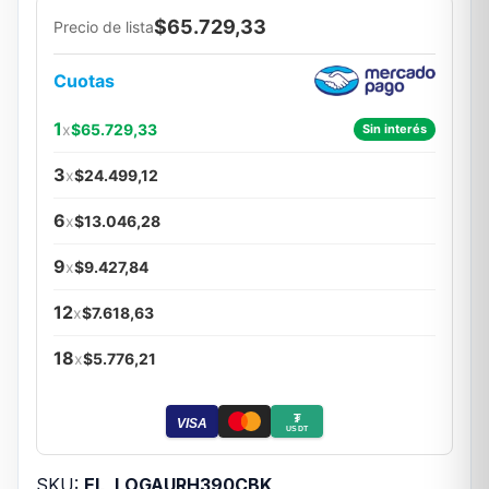
$65.729,33
Precio de lista
Cuotas
1
x
$65.729,33
Sin interés
3
x
$24.499,12
6
x
$13.046,28
9
x
$9.427,84
12
x
$7.618,63
18
x
$5.776,21
₮
VISA
USDT
SKU:
EL_LOGAURH390CBK