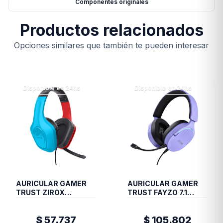
Componentes originales
Productos relacionados
Opciones similares que también te pueden interesar
Disponible en 24hs
Disponible en 24hs
AURICULAR GAMER
AURICULAR GAMER
TRUST ZIROX
TRUST FAYZO 7.1
GXT416S SWITCH
PURPLE GXT490P
$ 57.737
$ 105.802