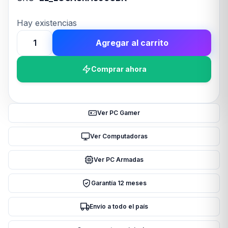
Hay existencias
Agregar al carrito
Auriculares
Logitech
Comprar ahora
H390
USB
C
cantidad
Ver PC Gamer
Ver Computadoras
Ver PC Armadas
Garantía 12 meses
Envío a todo el país