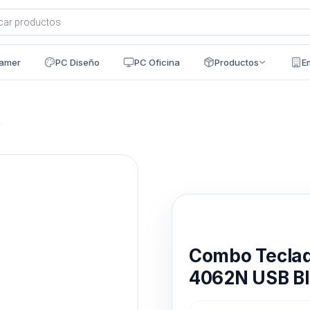
a
s
amer
PC Diseño
PC Oficina
Productos
E
k
Disponible en 24h
Combo Teclad
4062N USB B