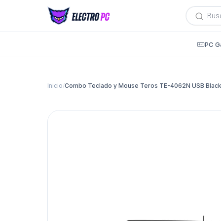
Búsqued
de
producto
PC G
Inicio
/
Combo Teclado y Mouse Teros TE-4062N USB Blac