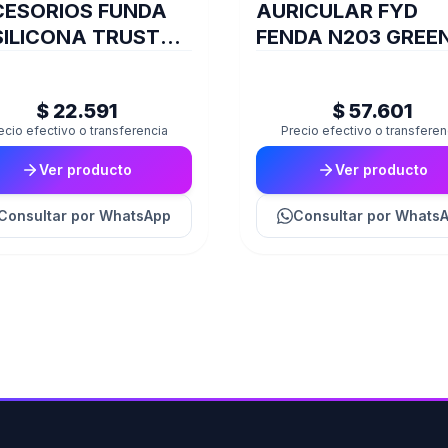
ESORIOS FUNDA
AURICULAR FYD
SILICONA TRUST
FENDA N203 GREE
STICK PS5 BLUE
748
$ 22.591
$ 57.601
ecio efectivo o transferencia
Precio efectivo o transferen
Ver producto
Ver producto
Consultar
por WhatsApp
Consultar
por Whats