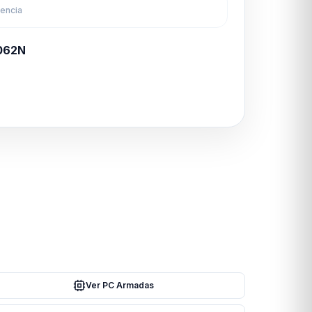
rencia
062N
Ver PC Armadas