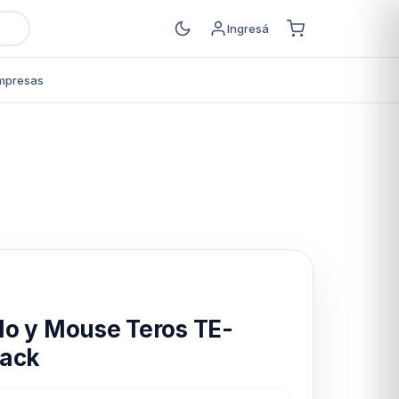
Ingresá
mpresas
s
o y Mouse Teros TE-
lack