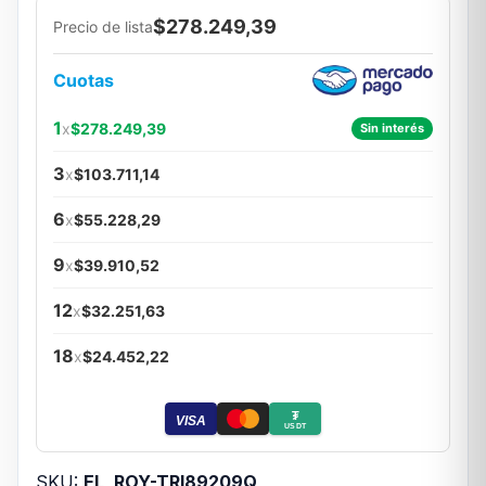
$278.249,39
Precio de lista
Cuotas
1
x
$278.249,39
Sin interés
3
x
$103.711,14
6
x
$55.228,29
9
x
$39.910,52
12
x
$32.251,63
18
x
$24.452,22
₮
VISA
USDT
SKU:
EL_ROY-TRI89209Q