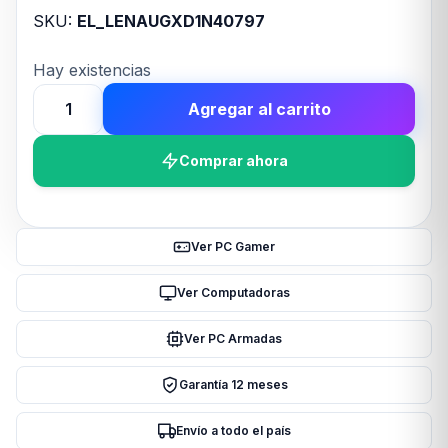
SKU:
EL_LENAUGXD1N40797
Hay existencias
Agregar al carrito
Lenovo
Aur
Comprar ahora
In
ear
Gaming
7,1
Ver PC Gamer
Legion
E510
Ver Computadoras
RGB
Ver PC Armadas
cantidad
Garantía 12 meses
Envío a todo el país