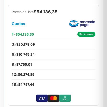
$54.136,35
Precio de lista
Cuotas
1
x
$54.136,35
Sin interés
3
x
$20.178,09
6
x
$10.745,24
9
x
$7.765,01
12
x
$6.274,89
18
x
$4.757,44
₮
VISA
USDT