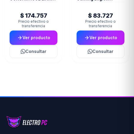
TITAN 240 RX RGB
M600S Wireless Qi
Negro
$ 174.757
$ 83.727
Precio efectivo o
Precio efectivo o
transferencia
transferencia
Ver producto
Ver producto
Consultar
Consultar