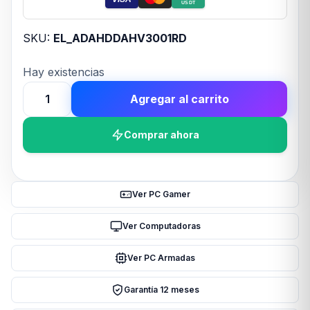
USDT
SKU:
EL_ADAHDDAHV3001RD
Hay existencias
Agregar al carrito
Disco
Externo
Comprar ahora
HDD
ADATA
AHV300
1TB
Ver PC Gamer
Red
USB
Ver Computadoras
3.2
Ver PC Armadas
cantidad
Garantía 12 meses