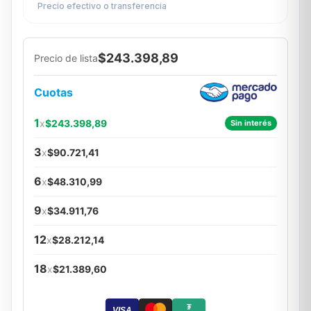
Precio efectivo o transferencia
$243.398,89
Precio de lista
Cuotas
1
x
$243.398,89
Sin interés
3
x
$90.721,41
6
x
$48.310,99
9
x
$34.911,76
12
x
$28.212,14
18
x
$21.389,60
₮
VISA