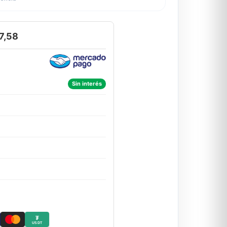
7,58
Sin interés
₮
USDT