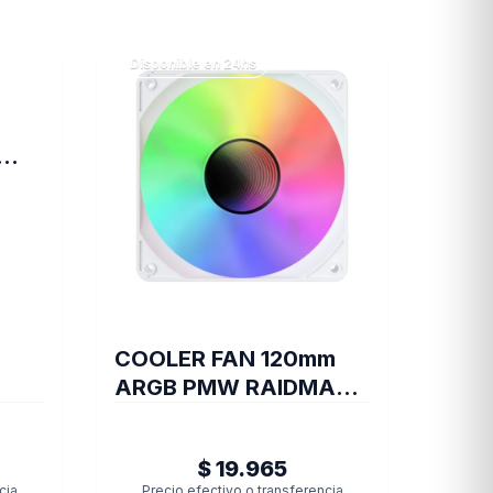
Disponible en 24hs
L20
COOLER FAN 120mm
ARGB PMW RAIDMAX
INFINITA-AIR WHITE
$ 19.965
cia
Precio efectivo o transferencia