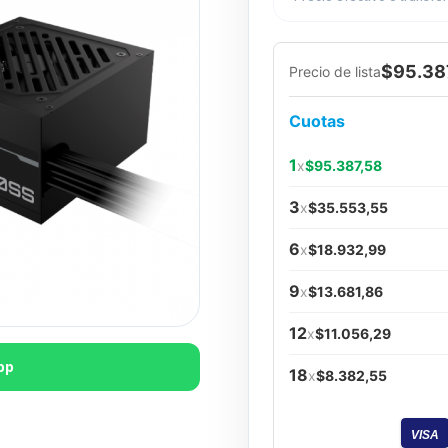
$95.38
Precio de lista
Cuotas
1
x
$95.387,58
3
x
$35.553,55
6
x
$18.932,99
9
x
$13.681,86
12
x
$11.056,29
pp
18
x
$8.382,55
VISA