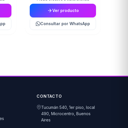
Ver producto
App
Consultar
por WhatsApp
CONTACTO
Tucumán 540, 1er piso, local
490, Microcentro, Buenos
es
Aires