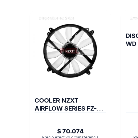
Disponible en 24hs
Entr
DIS
WD 
COOLER NZXT
AIRFLOW SERIES FZ-
200 BLUE
$ 70.074
Precio efectivo o transferencia
Pr