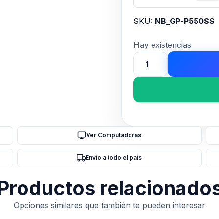
SKU:
NB_GP-P550SS
Hay existencias
FUENTE
GAMER
GIGABYTE
550W
80
PLUS
Ver Computadoras
SILVER
ATX
Envío a todo el país
3.0
cantidad
Productos relacionado
Opciones similares que también te pueden interesar