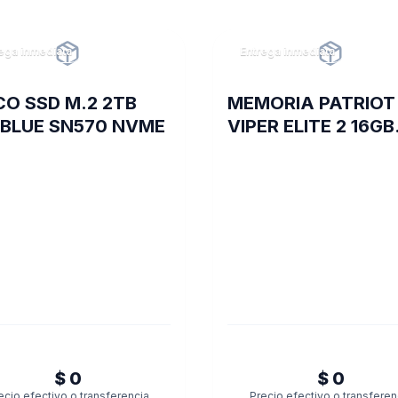
ega inmediata
Entrega inmediata
CO SSD M.2 2TB
MEMORIA PATRIOT
BLUE SN570 NVME
VIPER ELITE 2 16GB
DDR4 3600 MHZ C
RED/BLK HS SGL
PE000826
$ 0
$ 0
ecio efectivo o transferencia
Precio efectivo o transferen