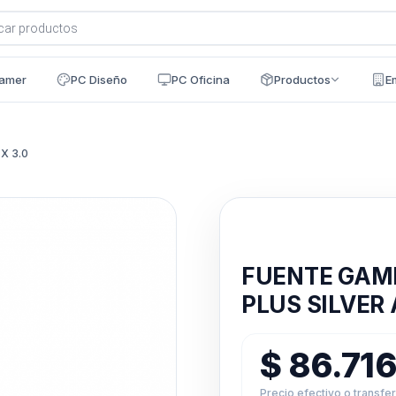
a
s
amer
PC Diseño
PC Oficina
Productos
E
X 3.0
Disponible en 24h
FUENTE GAM
PLUS SILVER 
$
86.71
Precio efectivo o transfe