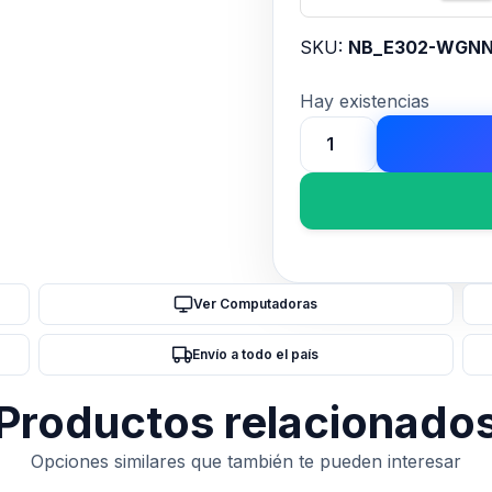
SKU:
NB_E302-WGNN
Hay existencias
GABINETE
COOLER
MASTER
ELITE
302
WHITE
Ver Computadoras
cantidad
Envío a todo el país
Productos relacionado
Opciones similares que también te pueden interesar