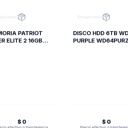
ega inmediata
Entrega inmediata
ORIA PATRIOT
DISCO HDD 6TB W
ER ELITE 2 16GB
PURPLE WD64PUR
4 3600 MHZ CL20
VIDEOVIGILANCIA
/BLK HS SGL
00826
$ 0
$ 0
ecio efectivo o transferencia
Precio efectivo o transferen