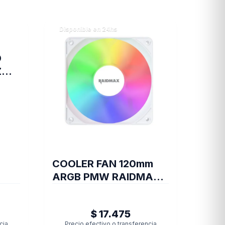
Disponible en 24hs
D
Z
COOLER FAN 120mm
ARGB PMW RAIDMAX
X-AIR WHITE
$ 17.475
cia
Precio efectivo o transferencia