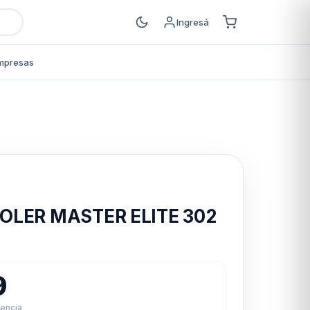
Ingresá
mpresas
s
OLER MASTER ELITE 302
9
rencia