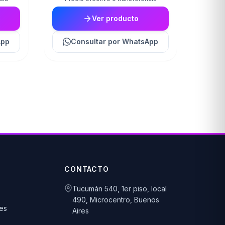
Ver producto
App
Consultar
por WhatsApp
CONTACTO
Tucumán 540, 1er piso, local
490, Microcentro, Buenos
es
Aires