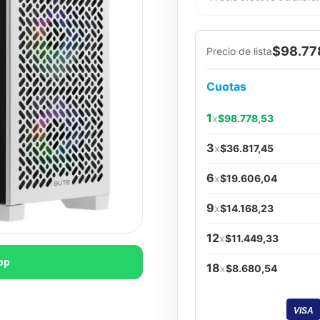
$98.77
Precio de lista
Cuotas
1
x
$98.778,53
3
x
$36.817,45
6
x
$19.606,04
9
x
$14.168,23
12
x
$11.449,33
pp
18
x
$8.680,54
VISA