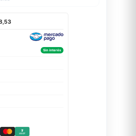
8,53
Sin interés
₮
USDT