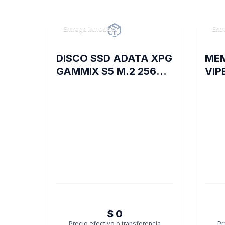
Entrega inmediata
Entr
DISCO SSD ADATA XPG
MEM
GAMMIX S5 M.2 256GB
VIP
BOX
DDR
RED
PE0
$ 0
Precio efectivo o transferencia
Pr