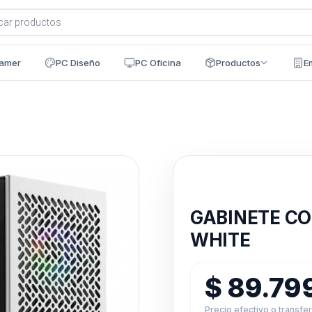
a
s
amer
PC Diseño
PC Oficina
Productos
E
Disponible en 24h
GABINETE CO
WHITE
$
89.79
Precio efectivo o transfe