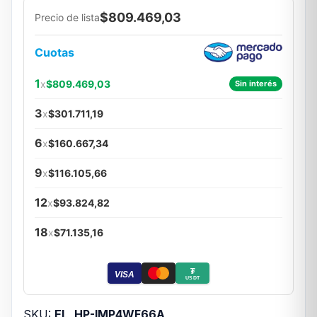
$809.469,03
Precio de lista
Cuotas
1
x
$809.469,03
Sin interés
3
x
$301.711,19
6
x
$160.667,34
9
x
$116.105,66
12
x
$93.824,82
18
x
$71.135,16
₮
VISA
USDT
SKU:
EL_HP-IMP4WF66A