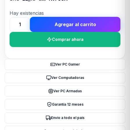
Hay existencias
Agregar al carrito
Impresora
HP
Comprar ahora
MF
Smart
Tank
790
Ver PC Gamer
cantidad
Ver Computadoras
Ver PC Armadas
Garantía 12 meses
Envío a todo el país