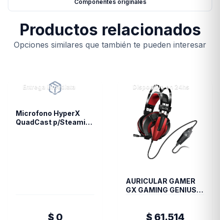
Componentes originales
Productos relacionados
Opciones similares que también te pueden interesar
Entrega inmediata
Disponible en 24hs
Microfono HyperX
QuadCast p/Steaming
Condensador PC PS4
(4300)
AURICULAR GAMER
GX GAMING GENIUS
HS G710V BLACK
$ 0
$ 61.514