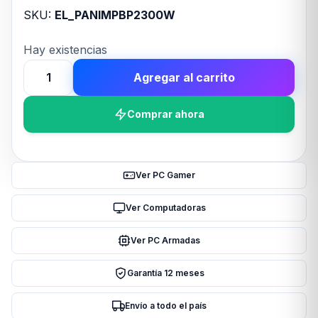
SKU:
EL_PANIMPBP2300W
Hay existencias
Agregar al carrito
Impresora
Pantum
Comprar ahora
BP2300W
Laser
Monocromatica
cantidad
Ver PC Gamer
Ver Computadoras
Ver PC Armadas
Garantía 12 meses
Envío a todo el país