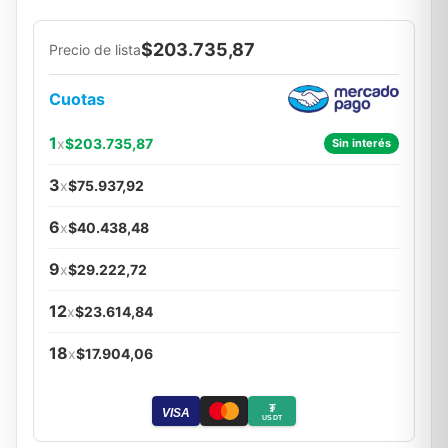
$203.735,87
Precio de lista
Cuotas
1
x
$203.735,87
Sin interés
3
x
$75.937,92
6
x
$40.438,48
9
x
$29.222,72
12
x
$23.614,84
18
x
$17.904,06
₮
VISA
USDT