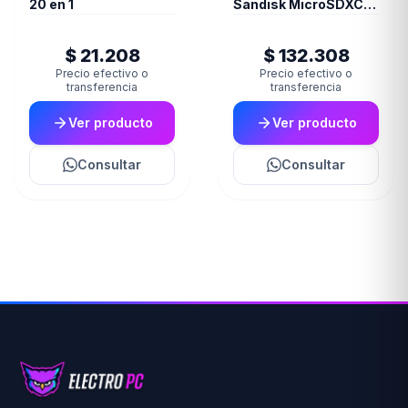
20 en 1
Sandisk MicroSDXC
256GB UHS-I Card
C10 U3 100Mb for
$ 21.208
$ 132.308
Nintendo Switch
Mario Bros Edition
Precio efectivo o
Precio efectivo o
transferencia
transferencia
Ver producto
Ver producto
Consultar
Consultar