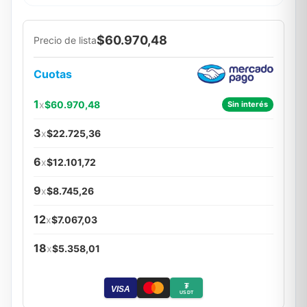
$60.970,48
Precio de lista
Cuotas
1
x
$60.970,48
Sin interés
3
x
$22.725,36
6
x
$12.101,72
9
x
$8.745,26
12
x
$7.067,03
18
x
$5.358,01
₮
VISA
USDT