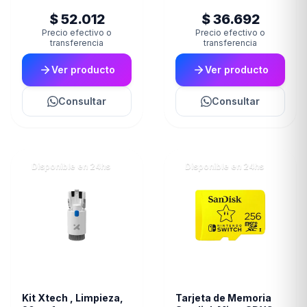
U3 100Mb for
$ 52.012
$ 36.692
Nintendo Switch
Yoshi Edition
Precio efectivo o
Precio efectivo o
transferencia
transferencia
Ver producto
Ver producto
Consultar
Consultar
Disponible en 24hs
Disponible en 24hs
Kit Xtech , Limpieza,
Tarjeta de Memoria