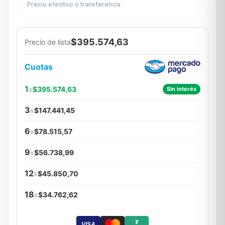
Precio efectivo o transferencia
$395.574,63
Precio de lista
Cuotas
1
x
$395.574,63
Sin interés
3
x
$147.441,45
6
x
$78.515,57
9
x
$56.738,99
12
x
$45.850,70
18
x
$34.762,62
₮
VISA