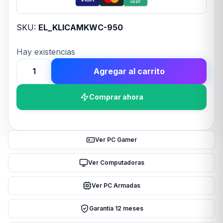
USDT
SKU:
EL_KLICAMKWC-950
Hay existencias
Agregar al carrito
Klip
Xtreme
Comprar ahora
Webcam
conferencia
PTZ
4K
Ver PC Gamer
IA
cantidad
Ver Computadoras
Ver PC Armadas
Garantía 12 meses